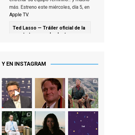
más. Estreno este miércoles, día 5, en
Apple TV
.
Ted Lasso — Tráiler oficial de la
cuarta temporada: Juntos
www.youtube.com
De los productores ejecutivos Bill
Lawrence y Jason Sudeikis, Ted L...
Y EN INSTAGRAM
Video
View on Facebook
·
Share
EnClave de Cine
1 week ago
Sobrecogidos por la noticia de la
muerte de Manolo Solo, camaleónico
actor andaluz que nos ha brindado