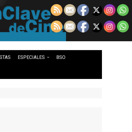
STAS
ESPECIALES
BSO
LO MEJOR DE...
100 ENTRADAS
500 ENTRADAS
IN MEMORIAM DAVID LYNCH
HISTORIA DEL WESTERN
STAR WARS
TWIN PEAKS