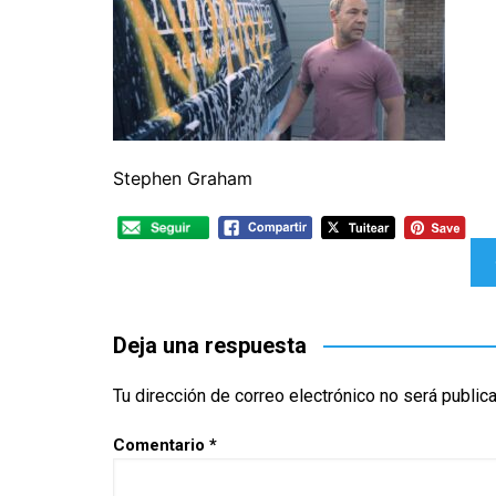
CINE ORIENTAL
COMEDIA
CINE BRA
V
CORTOMETRAJES
CÓMIC
CINE ME
V
TELEFILMS
DOCUMENTAL
F
D
EXPERIMENTAL
F
Stephen Graham
ÉPOCA
M
ERÓTICO
Navegación
FANTASÍA
de
HISTÓRICA
MÚSICA
entradas
Deja una respuesta
NATURALEZA
Tu dirección de correo electrónico no será public
THRILLER
WESTERN
Comentario
*