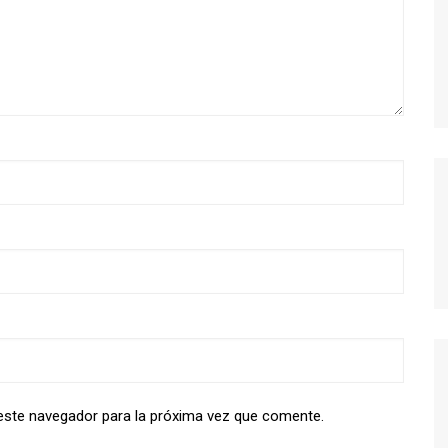
MODERN FAMILY
MR. ROBOT
MAD MEN
MISFITS
NEW GIRL
PERDIDOS
POR TRECE RAZONES
RUBICON
SEX EDUCATION
STRANGER THINGS
THE KILLING
THE LEFTOVERS
THE WIRE
este navegador para la próxima vez que comente.
TRUE BLOOD