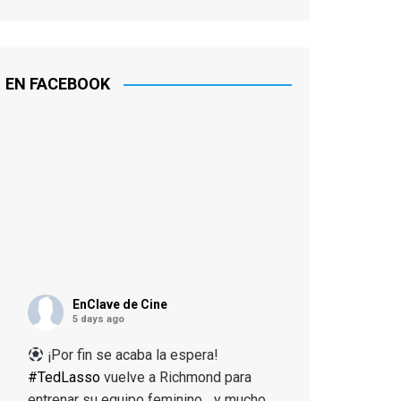
EN FACEBOOK
EnClave de Cine
5 days ago
¡Por fin se acaba la espera!
#TedLasso
vuelve a Richmond para
entrenar su equipo feminino... y mucho