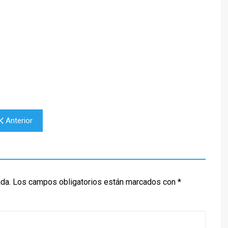
TED LASSO
CINEMA NOVO
SILEÑO
ENECIA
BORED TO DEATH
THE BEAR
XICANO
ALENCIA
BREAKING BAD
TRUE DETECTIVE
ESTIVAL DE CINE ITALIANO
CALIFORNICATION
E MADRID
COMMUNITY
ESTIVAL DE SERIES DE
CÓMO CONOCÍ A VUESTRA
ADRID
MADRE
DARK
Anterior
EL MINISTERIO DEL TIEMPO
EUPHORIA
HOMELAND
FARIÑA
ada.
Los campos obligatorios están marcados con
*
GLEE
JUEGO DE TRONOS