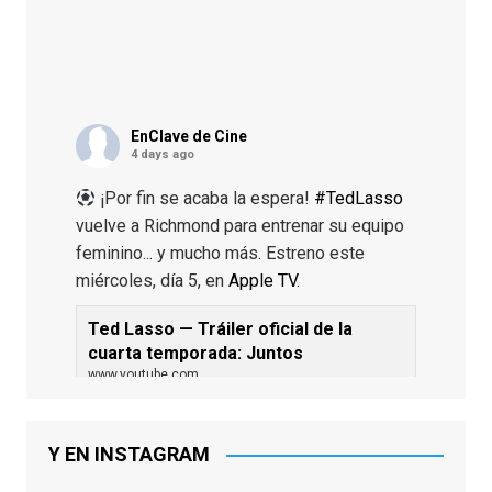
EnClave de Cine
4 days ago
¡Por fin se acaba la espera!
#TedLasso
vuelve a Richmond para entrenar su equipo
feminino... y mucho más. Estreno este
miércoles, día 5, en
Apple TV
.
Ted Lasso — Tráiler oficial de la
cuarta temporada: Juntos
www.youtube.com
De los productores ejecutivos Bill
Lawrence y Jason Sudeikis, Ted L...
Y EN INSTAGRAM
Video