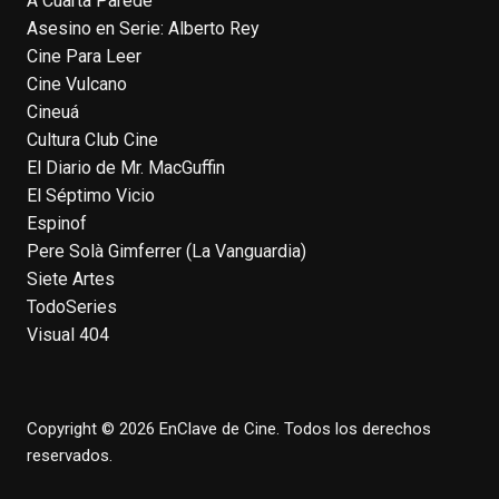
A Cuarta Parede
Asesino en Serie: Alberto Rey
EnClave de Cine
Cine Para Leer
4 weeks ago
Cine Vulcano
Fallece a los 78 años el actor
Cineuá
neozelandés Sam Neill. Aunque empezó a
Cultura Club Cine
ganar fama en la televisión en los ochenta
El Diario de Mr. MacGuffin
como el espía
#Reilly
en la miniserie
El Séptimo Vicio
homónima (por la que se llevó su primera
Espinof
nominación al Emmy), su verdadera
Pere Solà Gimferrer (La Vanguardia)
relevancia internacional le llegó en los
Siete Artes
noventa gracias a
#ParqueJurásico
,
TodoSeries
#LaCazaDelOctubreRojo
,
#elpiano
o el
Visual 404
telefilm
#Merlín
, por la que fue nominado al
Emmy y al
...
See More
Photo
Copyright © 2026 EnClave de Cine. Todos los derechos
View on Facebook
·
Share
reservados.