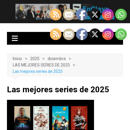
Saltar
al
EnClave de Cine
Crítica cinematográfica y audiovisual. Punto de encuentro para los
contenido
amantes del cine y las series
Inicio
2025
diciembre
LAS MEJORES SERIES DE 2025
Las mejores series de 2025
Las mejores series de 2025