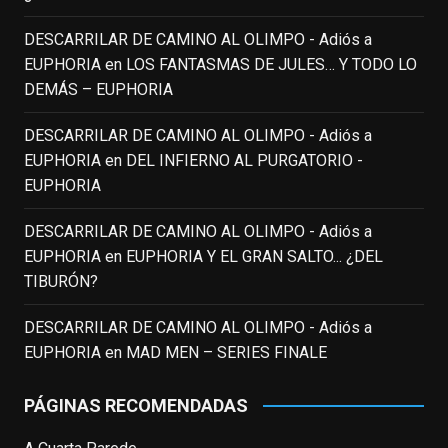
Puede que sus últimos años no hiciesen
justicia a todo su filmografía anterior.
DESCARRILAR DE CAMINO AL OLIMPO - Adiós a
Pero nadie podrá quitarle nunca su
EUPHORIA
en
LOS FANTASMAS DE JULES… Y TODO LO
incalculable valor icónico y emotivo para
DEMÁS – EUPHORIA
toda una generación.
DESCARRILAR DE CAMINO AL OLIMPO - Adiós a
View on Facebook
·
Share
EUPHORIA
en
DEL INFIERNO AL PURGATORIO -
EUPHORIA
EnClave de Cine
updated their status.
3 weeks ago
DESCARRILAR DE CAMINO AL OLIMPO - Adiós a
EUPHORIA
en
EUPHORIA Y EL GRAN SALTO... ¿DEL
TIBURÓN?
This content isn't available right now
When this happens, it's usually because
DESCARRILAR DE CAMINO AL OLIMPO - Adiós a
the owner only shared it with a small
EUPHORIA
en
MAD MEN – SERIES FINALE
group of people, changed who can see it
or it's been deleted.
PÁGINAS RECOMENDADAS
View on Facebook
·
Share