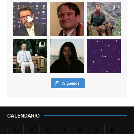
View on Facebook
·
Share
EnClave de Cine
1 week ago
Sobrecogidos por la noticia de la muerte
de Manolo Solo, camaleónico actor andaluz
que nos ha brindado varias de las
interpretaciones más logradas de los
últimos años, tanto en cine como en
televisión. Ganó el Goya al Mejor Actor de
¡Síguenos!
Reparto en 2026 por Tarde para la Ira, y fue
nominado hasta en otras cuatro ocasiones
(la última, en esta última edición, como actor
principal por Una Quinta Por
...
See More
CALENDARIO
Video
View on Facebook
·
Share
L
M
X
J
V
S
D