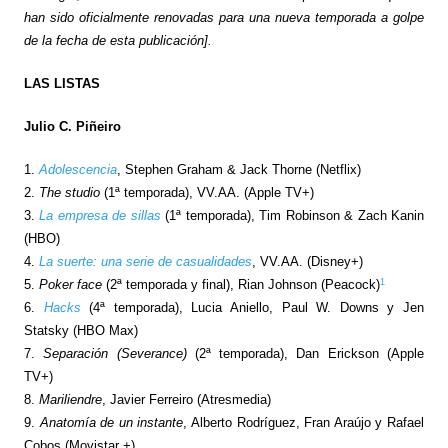
han sido oficialmente renovadas para una nueva temporada a golpe
de la fecha de esta publicación].
LAS LISTAS
Julio C. Piñeiro
1.
Adolescencia
, Stephen Graham & Jack Thorne (Netflix)
2.
The studio
(1ª temporada), VV.AA. (Apple TV+)
3.
La empresa de sillas
(1ª temporada), Tim Robinson & Zach Kanin
(HBO)
4.
La suerte: una serie de casualidades
, VV.AA. (Disney+)
1
5.
Poker face
(2ª temporada y final), Rian Johnson (Peacock)
6.
Hacks
(4ª temporada), Lucia Aniello, Paul W. Downs y Jen
Statsky (HBO Max)
7.
Separación (Severance)
(2ª temporada), Dan Erickson (Apple
TV+)
8.
Mariliendre
, Javier Ferreiro (Atresmedia)
9.
Anatomía de un instante
, Alberto Rodríguez, Fran Araújo y Rafael
Cobos (Movistar +)