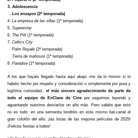
3.
Adolescencia
3
.
Los ensayos
(2ª temporada)
4.
La empresa de las sillas
(1ª temporada)
5.
Superestar
6.
The Pitt
(1ª temporada)
7.
Celtics City
7
.
Palm Royale
(2ª temporada)
7
.
Tierra de mafiosos
(1ª temporada)
8.
Paradise
(1ª temporada)
A los que hayáis llegado hasta aquí abajo -me da lo mismo si lo
habéis hecho por respeto y consideración o simplemente por pura y
legítima curiosidad-,
el más sincero agradecimiento de parte de
todo el equipo de EnClave de Cine
por seguirnos leyendo y
aguantando nuestros desvaríos un año más. Pero sabéis que esto
no es todo: en una semanita tendréis en este mismo bat-canal el
gran colofón del año: ¡las listas de las mejores películas de 2025!
¡Felices fiestas a todos!