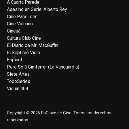
A Cuarta Parede
View on Facebook
·
Share
Asesino en Serie: Alberto Rey
Cine Para Leer
EnClave de Cine
Cine Vulcano
4 weeks ago
Cineuá
Cultura Club Cine
Fallece a los 78 años el actor
El Diario de Mr. MacGuffin
neozelandés Sam Neill. Aunque empezó a
El Séptimo Vicio
ganar fama en la televisión en los ochenta
Espinof
como el espía
#Reilly
en la miniserie
Pere Solà Gimferrer (La Vanguardia)
homónima (por la que se llevó su primera
Siete Artes
nominación al Emmy), su verdadera
TodoSeries
relevancia internacional le llegó en los
Visual 404
noventa gracias a
#ParqueJurásico
,
#LaCazaDelOctubreRojo
,
#elpiano
o el
telefilm
#Merlín
, por la que fue nominado al
Emmy y al
...
See More
Copyright © 2026 EnClave de Cine. Todos los derechos
reservados.
Photo