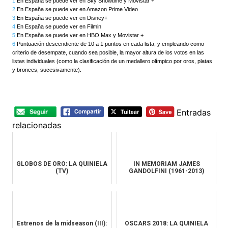
1
En España se puede ver en Sky Showtime y Movistar +
2
En España se puede ver en Amazon Prime Video
3
En España se puede ver en Disney+
4
En España se puede ver en Filmin
5
En España se puede ver en HBO Max y Movistar +
6
Puntuación descendiente de 10 a 1 puntos en cada lista, y empleando como
criterio de desempate, cuando sea posible, la mayor altura de los votos en las
listas individuales (como la clasificación de un medallero olímpico por oros, platas
y bronces, sucesivamente).
d
Entradas
relacionadas
GLOBOS DE ORO: LA QUINIELA
IN MEMORIAM JAMES
(TV)
GANDOLFINI (1961-2013)
Estrenos de la midseason (III):
OSCARS 2018: LA QUINIELA