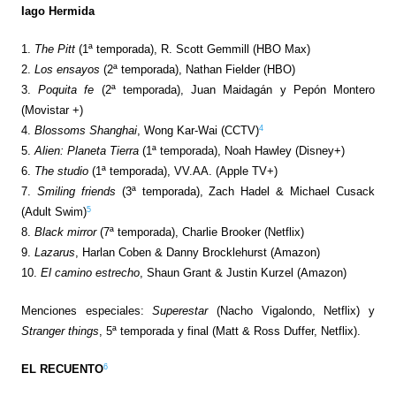
Iago Hermida
1.
The Pitt
(1ª temporada), R. Scott Gemmill (HBO Max)
2.
Los ensayos
(2ª temporada), Nathan Fielder (HBO)
3.
Poquita fe
(2ª temporada), Juan Maidagán y Pepón Montero
(Movistar +)
4
4.
Blossoms Shanghai
, Wong Kar-Wai (CCTV)
5.
Alien: Planeta Tierra
(1ª temporada), Noah Hawley (Disney+)
6.
The studio
(1ª temporada), VV.AA. (Apple TV+)
7.
Smiling friends
(3ª temporada), Zach Hadel & Michael Cusack
5
(Adult Swim)
8.
Black mirror
(7ª temporada), Charlie Brooker (Netflix)
9.
Lazarus
, Harlan Coben & Danny Brocklehurst (Amazon)
10.
El camino estrecho
, Shaun Grant & Justin Kurzel (Amazon)
Menciones especiales:
Superestar
(Nacho Vigalondo, Netflix) y
Stranger things
, 5ª temporada y final (Matt & Ross Duffer, Netflix).
6
EL RECUENTO