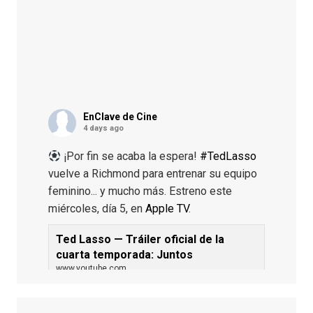
EnClave de Cine
4 days ago
¡Por fin se acaba la espera!
#TedLasso
vuelve a Richmond para entrenar su equipo
feminino... y mucho más. Estreno este
miércoles, día 5, en
Apple TV
.
Ted Lasso — Tráiler oficial de la
cuarta temporada: Juntos
www.youtube.com
De los productores ejecutivos Bill
Lawrence y Jason Sudeikis, Ted L...