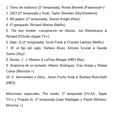
1
1.
Tierra de mafiosos
(1ª temporada), Ronan Bennett (Paramount+)
2.
1923
(2ª temporada y final), Taylor Sheridan (SkyShowtime)
3
3.
Mil golpes
(1ª temporada), Steven Knight (Hulu)
4.
El gatopardo
, Richard Warlow (Netflix)
5.
The last frontier: conspiración en Alaska
, Jon Bokenkamp &
Richard D'Ovidio (Apple TV+)
6.
Dept. Q
(1ª temporada), Scott Frank & Chandni Lakhani (Netflix)
7.
M: el hijo del siglo
, Stefano Bises, Antonio Scurati & Davide
1
Serino (Sky)
8.
Duster
, J. J. Abrams & LaToya Morgan (HBO Max)
9.
Anatomía de un instante
, Alberto Rodríguez, Fran Araújo y Rafael
Cobos (Movistar +)
10.
It: bienvenidos a Derry
, Jason Fuchs Andy & Barbara Muschietti
(HBO)
Menciones especiales:
The studio
, 1ª temporada (VV.AA., Apple
TV+) y
Poquita fe
, 2ª temporada (Juan Maidagán y Pepón Montero,
Movistar +).