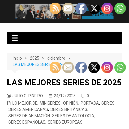
Saltar
al
EnClave de Cine
Crítica cinematográfica y audiovisual. Punto de encuentro para los
contenido
amantes del cine y las series
Inicio
2025
diciembre
LAS MEJORES SERIES DE 2025
LAS MEJORES SERIES DE 2025
JULIO C. PIÑEIRO
24/12/2025
0
LO MEJOR DE
,
MINISERIES
,
OPINIÓN
,
PORTADA
,
SERIES
,
SERIES AMERICANAS
,
SERIES BRITÁNICAS
,
SERIES DE ANIMACIÓN
,
SERIES DE ANTOLOGÍA
,
SERIES ESPAÑOLAS
,
SERIES EUROPEAS