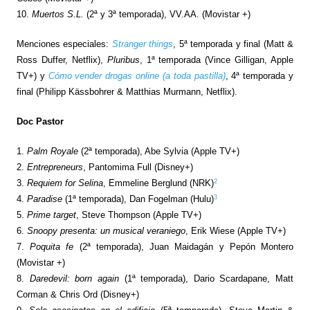
10.
Muertos S.L.
(2ª y 3ª temporada), VV.AA. (Movistar +)
Menciones especiales:
Stranger things
, 5ª temporada y final (Matt &
Ross Duffer, Netflix)
,
Pluribus
, 1ª temporada (Vince Gilligan, Apple
TV+) y
Cómo vender drogas online (a toda pastilla)
, 4ª temporada y
final (Philipp Kässbohrer & Matthias Murmann, Netflix).
Doc Pastor
1.
Palm Royale
(2ª temporada), Abe Sylvia (Apple TV+)
2.
Entrepreneurs
, Pantomima Full (Disney+)
2
3.
Requiem for Selina
, Emmeline Berglund (NRK)
3
4.
Paradise
(1ª temporada), Dan Fogelman (Hulu)
5.
Prime target
, Steve Thompson (Apple TV+)
6.
Snoopy presenta: un musical veraniego
, Erik Wiese (Apple TV+)
7.
Poquita fe
(2ª temporada), Juan Maidagán y Pepón Montero
(Movistar +)
8.
Daredevil: born again
(1ª temporada), Dario Scardapane, Matt
Corman & Chris Ord (Disney+)