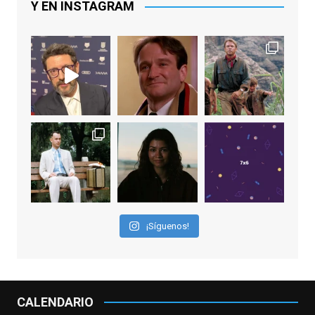
Y EN INSTAGRAM
Video
View on Facebook
·
Share
EnClave de Cine
1 week ago
Sobrecogidos por la noticia de la muerte
de Manolo Solo, camaleónico actor andaluz
que nos ha brindado varias de las
interpretaciones más logradas de los
últimos años, tanto en cine como en
televisión. Ganó el Goya al Mejor Actor de
¡Síguenos!
Reparto en 2026 por Tarde para la Ira, y fue
nominado hasta en otras cuatro ocasiones
(la última, en esta última edición, como actor
principal por Una Quinta Por
...
See More
CALENDARIO
Video