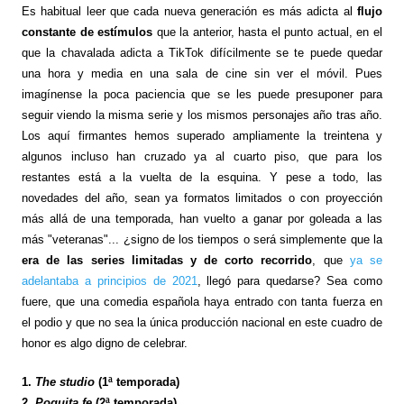
Es habitual leer que cada nueva generación es más adicta al
flujo
constante de estímulos
que la anterior, hasta el punto actual, en el
que la chavalada adicta a TikTok difícilmente se te puede quedar
una hora y media en una sala de cine sin ver el móvil. Pues
imagínense la poca paciencia que se les puede presuponer para
seguir viendo la misma serie y los mismos personajes año tras año.
Los aquí firmantes hemos superado ampliamente la treintena y
algunos incluso han cruzado ya al cuarto piso, que para los
restantes está a la vuelta de la esquina. Y pese a todo, las
novedades del año, sean ya formatos limitados o con proyección
más allá de una temporada, han vuelto a ganar por goleada a las
más "veteranas"... ¿signo de los tiempos o será simplemente que la
era de las series limitadas y de corto recorrido
, que
ya se
adelantaba a principios de 2021
, llegó para quedarse? Sea como
fuere, que una comedia española haya entrado con tanta fuerza en
el podio y que no sea la única producción nacional en este cuadro de
honor es algo digno de celebrar.
1.
The studio
(1ª temporada)
2.
Poquita fe
(2ª temporada)