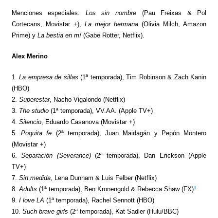
Menciones especiales:
Los sin nombre
(Pau Freixas & Pol
Cortecans, Movistar +),
La mejor hermana
(Olivia Milch, Amazon
Prime) y
La bestia en mí
(Gabe Rotter, Netflix).
Alex Merino
1.
La empresa de sillas
(1ª temporada), Tim Robinson & Zach Kanin
(HBO)
2.
Superestar
, Nacho Vigalondo (Netflix)
3.
The studio
(1ª temporada), VV.AA. (Apple TV+)
4.
Silencio
, Eduardo Casanova (Movistar +)
5.
Poquita fe
(2ª temporada), Juan Maidagán y Pepón Montero
(Movistar +)
6.
Separación (Severance)
(2ª temporada), Dan Erickson (Apple
TV+)
7.
Sin medida
, Lena Dunham & Luis Felber (Netflix)
3
8.
Adults
(1ª temporada), Ben Kronengold & Rebecca Shaw (FX)
9.
I love LA
(1ª temporada), Rachel Sennott (HBO)
10.
Such brave girls
(2ª temporada), Kat Sadler (Hulu/BBC)