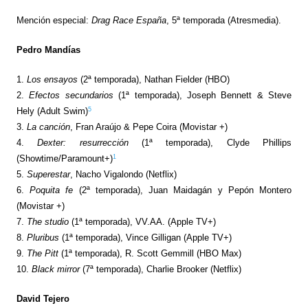
Mención especial:
Drag Race España
, 5ª temporada (Atresmedia).
Pedro Mandías
1.
Los ensayos
(2ª temporada), Nathan Fielder (HBO)
2.
Efectos secundarios
(1ª temporada), Joseph Bennett & Steve
5
Hely (Adult Swim)
3.
La canción
, Fran Araújo & Pepe Coira (Movistar +)
4.
Dexter: resurrección
(1ª temporada), Clyde Phillips
1
(Showtime/Paramount+)
5.
Superestar
, Nacho Vigalondo (Netflix)
6.
Poquita fe
(2ª temporada), Juan Maidagán y Pepón Montero
(Movistar +)
7.
The studio
(1ª temporada), VV.AA. (Apple TV+)
8.
Pluribus
(1ª temporada), Vince Gilligan (Apple TV+)
9.
The Pitt
(1ª temporada), R. Scott Gemmill (HBO Max)
10.
Black mirror
(7ª temporada), Charlie Brooker (Netflix)
David Tejero