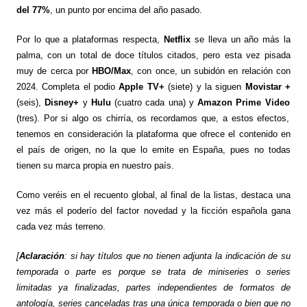
del 77%
, un punto por encima del año pasado.
Por lo que a plataformas respecta,
Netflix
se lleva un año más la
palma, con un total de doce títulos citados, pero esta vez pisada
muy de cerca por
HBO/Max
, con once, un subidón en relación con
2024. Completa el podio
Apple TV+
(siete) y la siguen
Movistar +
(seis),
Disney+
y
Hulu
(cuatro cada una) y
Amazon Prime Video
(tres). Por si algo os chirría, os recordamos que, a estos efectos,
tenemos en consideración la plataforma que ofrece el contenido en
el país de origen, no la que lo emite en España, pues no todas
tienen su marca propia en nuestro país.
Como veréis en el recuento global, al final de la listas, destaca una
vez más el poderío del factor novedad y la ficción española gana
cada vez más terreno.
[
Aclaración
: si hay títulos que no tienen adjunta la indicación de su
temporada o parte es porque se trata de miniseries o series
limitadas ya finalizadas, partes independientes de formatos de
antología, series canceladas tras una única temporada o bien que no