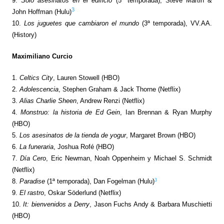
9.
Solo asesinatos en el edificio
(5ª temporada), Steve Martin &
3
John Hoffman (Hulu)
10.
Los juguetes que cambiaron el mundo
(3ª temporada), VV.AA.
(History)
Maximiliano Curcio
1.
Celtics City
, Lauren Stowell (HBO)
2.
Adolescencia
, Stephen Graham & Jack Thorne (Netflix)
3.
Alias Charlie Sheen
, Andrew Renzi (Netflix)
4.
Monstruo: la historia de Ed Gein
, Ian Brennan & Ryan Murphy
(HBO)
5.
Los asesinatos de la tienda de yogur
, Margaret Brown (HBO)
6.
La funeraria
, Joshua Rofé (HBO)
7.
Día Cero
, Eric Newman, Noah Oppenheim y Michael S. Schmidt
(Netflix)
3
8.
Paradise
(1ª temporada), Dan Fogelman (Hulu)
9.
El rastro
, Oskar Söderlund (Netflix)
10.
It: bienvenidos a Derry
, Jason Fuchs Andy & Barbara Muschietti
(HBO)