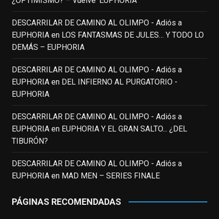
¿OPTIMISMO? – Vuelve ‘EUPHORIA’
(1951-2014)
enclavedecine.com
DESCARRILAR DE CAMINO AL OLIMPO - Adiós a
Puede que sus últimos años no hiciesen
EUPHORIA
en
LOS FANTASMAS DE JULES… Y TODO LO
justicia a todo su filmografía anterior.
DEMÁS – EUPHORIA
Pero nadie podrá quitarle nunca su
incalculable valor icónico y emotivo para
DESCARRILAR DE CAMINO AL OLIMPO - Adiós a
toda una generación.
EUPHORIA
en
DEL INFIERNO AL PURGATORIO -
View on Facebook
·
Share
EUPHORIA
DESCARRILAR DE CAMINO AL OLIMPO - Adiós a
EnClave de Cine
updated their status.
EUPHORIA
en
EUPHORIA Y EL GRAN SALTO... ¿DEL
3 weeks ago
TIBURÓN?
This content isn't available right now
DESCARRILAR DE CAMINO AL OLIMPO - Adiós a
When this happens, it's usually because
EUPHORIA
en
MAD MEN – SERIES FINALE
the owner only shared it with a small
group of people, changed who can see it
PÁGINAS RECOMENDADAS
or it's been deleted.