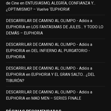
de Cine
en
ENTUSIASMO, ALEGRÍA, CONFIANZA Y…
(1951-2014)
enclavedecine.com
¿OPTIMISMO? – Vuelve ‘EUPHORIA’
Puede que sus últimos años no hiciesen
justicia a todo su filmografía anterior.
DESCARRILAR DE CAMINO AL OLIMPO - Adiós a
Pero nadie podrá quitarle nunca su
EUPHORIA
en
LOS FANTASMAS DE JULES… Y TODO LO
incalculable valor icónico y emotivo para
DEMÁS – EUPHORIA
toda una generación.
DESCARRILAR DE CAMINO AL OLIMPO - Adiós a
View on Facebook
·
Share
EUPHORIA
en
DEL INFIERNO AL PURGATORIO -
EUPHORIA
EnClave de Cine
updated their status.
3 weeks ago
DESCARRILAR DE CAMINO AL OLIMPO - Adiós a
EUPHORIA
en
EUPHORIA Y EL GRAN SALTO... ¿DEL
TIBURÓN?
This content isn't available right now
When this happens, it's usually because
DESCARRILAR DE CAMINO AL OLIMPO - Adiós a
the owner only shared it with a small
EUPHORIA
en
MAD MEN – SERIES FINALE
group of people, changed who can see it
or it's been deleted.