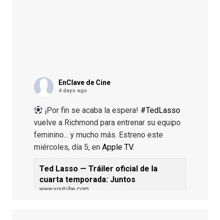
EnClave de Cine
4 days ago
¡Por fin se acaba la espera!
#TedLasso
vuelve a Richmond para entrenar su equipo
feminino... y mucho más. Estreno este
miércoles, día 5, en
Apple TV
.
Ted Lasso — Tráiler oficial de la
cuarta temporada: Juntos
www.youtube.com
De los productores ejecutivos Bill
Lawrence y Jason Sudeikis, Ted L...