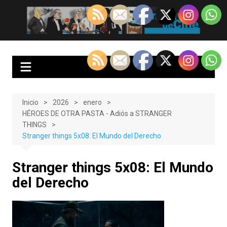
Saltar
al
EnClave de Cine
Crítica cinematográfica y audiovisual. Punto de encuentro para los
contenido
amantes del cine y las series
Inicio
2026
enero
HÉROES DE OTRA PASTA - Adiós a STRANGER
THINGS
Stranger things 5x08: El Mundo del Derecho
Stranger things 5x08: El Mundo
del Derecho