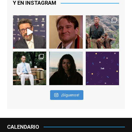
Y EN INSTAGRAM
Video
View on Facebook
·
Share
EnClave de Cine
1 week ago
Sobrecogidos por la noticia de la muerte
de Manolo Solo, camaleónico actor andaluz
que nos ha brindado varias de las
interpretaciones más logradas de los
últimos años, tanto en cine como en
televisión. Ganó el Goya al Mejor Actor de
¡Síguenos!
Reparto en 2026 por Tarde para la Ira, y fue
nominado hasta en otras cuatro ocasiones
(la última, en esta última edición, como actor
principal por Una Quinta Por
...
See More
CALENDARIO
Video