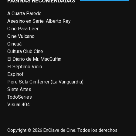
PÁGINAS RECOMENDADAS
View on Facebook
·
Share
A Cuarta Parede
Asesino en Serie: Alberto Rey
EnClave de Cine
Cine Para Leer
4 weeks ago
Cine Vulcano
Fallece a los 78 años el actor
Cineuá
neozelandés Sam Neill. Aunque empezó a
Cultura Club Cine
ganar fama en la televisión en los ochenta
El Diario de Mr. MacGuffin
como el espía
#Reilly
en la miniserie
El Séptimo Vicio
homónima (por la que se llevó su primera
Espinof
nominación al Emmy), su verdadera
Pere Solà Gimferrer (La Vanguardia)
relevancia internacional le llegó en los
Siete Artes
noventa gracias a
#ParqueJurásico
,
TodoSeries
#LaCazaDelOctubreRojo
,
#elpiano
o el
Visual 404
telefilm
#Merlín
, por la que fue nominado al
Emmy y al
...
See More
Photo
Copyright © 2026 EnClave de Cine. Todos los derechos