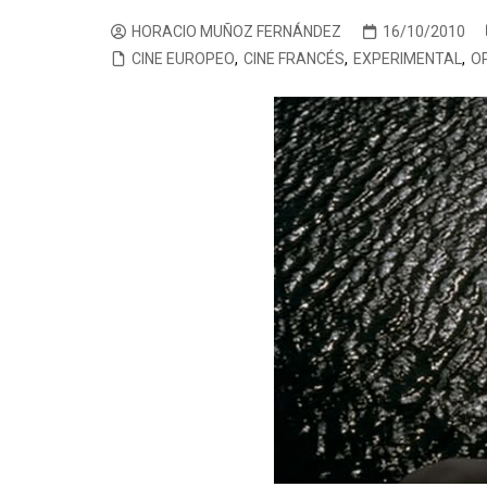
CINE ORIENTAL
COMEDIA
CINE BRA
V
HORACIO MUÑOZ FERNÁNDEZ
16/10/2010
CINE EUROPEO
,
CINE FRANCÉS
,
EXPERIMENTAL
,
O
CORTOMETRAJES
CÓMIC
CINE ME
V
TELEFILMS
DOCUMENTAL
F
D
EXPERIMENTAL
F
ÉPOCA
M
ERÓTICO
FANTASÍA
HISTÓRICA
MÚSICA
NATURALEZA
THRILLER
WESTERN