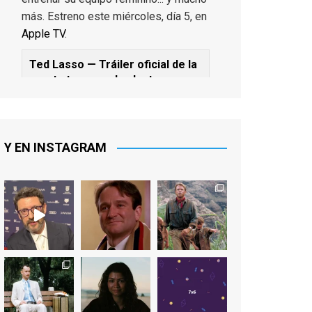
más. Estreno este miércoles, día 5, en
Apple TV
.
Ted Lasso — Tráiler oficial de la
cuarta temporada: Juntos
www.youtube.com
De los productores ejecutivos Bill
Lawrence y Jason Sudeikis, Ted L...
Y EN INSTAGRAM
Video
View on Facebook
·
Share
EnClave de Cine
1 week ago
Sobrecogidos por la noticia de la
muerte de Manolo Solo, camaleónico
actor andaluz que nos ha brindado