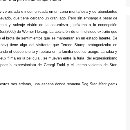
e vive aislada e incomunicada en un zona montañosa y de abundantes
 nevado, que tiene cercano un gran lago. Pero sin embargo a pesar de
lenta y salvaje visíón de la naturaleza , próxima a la concepción
Men
(2003) de Werner Herzog. La aparición de un individuo extraño que
do el brote de sentimientos que se mantenían en un estado latente. De
chev) tiene algo del visitante que Terece Stamp protagonizaba en
ndo el desconcierto y ruptura en la familia que los acoge. La rabia y
ux filma en la película , se mueven entre la furia del expresionismo
poesía expresionista de Georgl Trakl y el lirismo violento de Stan
e estos tres artistas, una escena donde resuena
Dog Star Man: part I