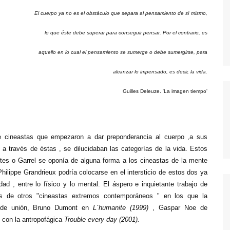
MODERN FAMILY
El cuerpo ya no es el obstáculo que separa al pensamiento de sí mismo,
MR. ROBOT
lo que éste debe superar para conseguir pensar. Por el contrario, es
MAD MEN
aquello en lo cual el pensamiento se sumerge o debe sumergirse, para
MISFITS
NEW GIRL
alcanzar lo impensado, es decir, la vida.
PERDIDOS
Guilles Deleuze. '
La imagen tiempo'
POR TRECE RAZONES
º
RUBICON
e cineastas que empezaron a dar preponderancia al cuerpo ,a sus
SEX EDUCATION
a través de éstas , se dilucidaban las categorías de la vida.
Estos
STRANGER THINGS
tes o Garrel se oponía de alguna forma a los cineastas de la mente
ilippe Grandrieux podría colocarse en el intersticio de estos dos ya
THE KILLING
idad , entre lo físico y lo mental. El áspero e inquietante trabajo de
THE LEFTOVERS
s de otros "cineastas extremos contemporáneos " en los que la
os de unión, Bruno Dumont en
L´humanite (1999)
, Gaspar Noe de
THE WIRE
s con la antropofágica
Trouble every day (2001).
TRUE BLOOD