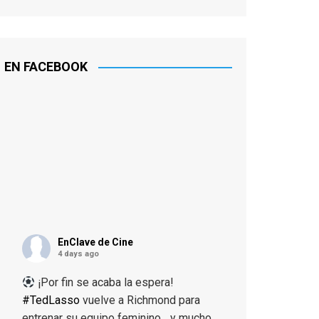
EN FACEBOOK
EnClave de Cine
4 days ago
¡Por fin se acaba la espera!
#TedLasso
vuelve a Richmond para
entrenar su equipo feminino... y mucho