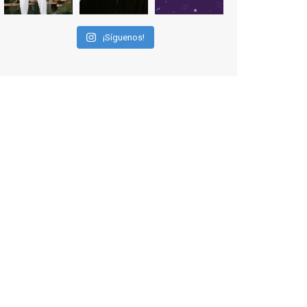
varias de las interpretaciones más
logradas de los últimos años, tanto en
¡Síguenos!
cine como en televisión. Ganó el Goya
al Mejor Actor de Reparto en 2026 por
Tarde para la Ira, y fue nominado hasta
en otras cuatro ocasiones (la última,
en esta última edición, como actor
principal por Una Quinta Por
...
See More
Video
View on Facebook
·
Share
EnClave de Cine
3 weeks ago
"El adulto divertido y juguetón que
todos los niños querríamos tener en
nuestras familias, el carroza cachondo
mental con el que los adolescentes