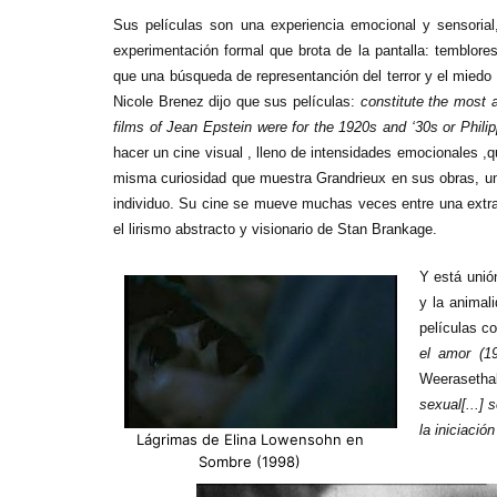
Sus películas son una experiencia emocional y sensorial
experimentación formal que brota de la pantalla: temblore
que una búsqueda de representanción del terror y el miedo
Nicole Brenez dijo que sus películas:
constitute the most 
films of Jean Epstein were for the 1920s and ‘30s or Philip
hacer un cine visual , lleno de intensidades emocionales ,qu
misma curiosidad que muestra Grandrieux en sus obras, un 
individuo. Su cine se mueve muchas veces entre una extra
el lirismo abstracto y visionario de Stan Brankage.
Y está unió
y la animal
películas 
el amor (1
Weerasethak
sexual[...] 
la iniciació
Lágrimas de Elina Lowensohn en
Sombre (1998)