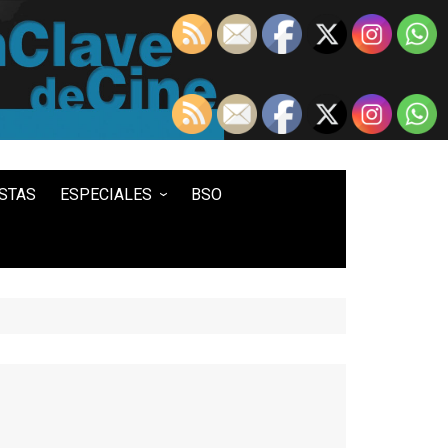
STAS
ESPECIALES
BSO
LO MEJOR DE...
100 ENTRADAS
500 ENTRADAS
IN MEMORIAM DAVID LYNCH
HISTORIA DEL WESTERN
STAR WARS
TWIN PEAKS