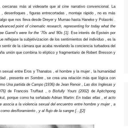
, cercanas más al videoarte que al cine narrativo convencional. La
TWIN PEAKS
s , desenfoques , figuras entrecortadas , montaje rápido , no es más
VEEP
 algo que nos lleva desde Dreyer y Murnao hasta Haneke y Polasnki .
advanced point of cinematic research, representing for today what the
WEEDS
pe Garrel’s were for the ‘70s and ‘80s [1].
Ese interés de Epstein por
e relfejase la subjetivizacion de los sentimientos del individuo , es la
sentir de la cámara que acaba revelando la conciencia turbadora del
ña unión que combina lo elíptico y fragmentario de Robert Bresson y
n sexual entre Eros y Thanatos , el hombre y la mujer , la humanidad
idad , presente en
Sombre
, se crea una relación más que lógica con
como
Una partida de Campo (1936)
de Jean Renoir ,
Las dos Inglesas y
976)
de Francois Truffaut , o
Bisfully Yours (2002)
de Apitchpong
ul, porque como ha señalado Adrian Martin:
En todas ellas , el acto
se asocia a la violencia sexual del encuentro entre hombre y mujer , a
n como desfloramiento , y al flujo de la sangre [...][2]