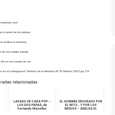
 estanque azul
o el verdor de los árboles
 la sombra la hermana;
r de una estirpe salvaje
 día en sus ruedas de oro
ex en el underground."
Archivos de la filmoteca.
Nº 55 (febrero 2007).pp 170
tradas relacionadas
LAVADO DE CARA POP –
EL HOMBRE DEVORADO POR
LOS DOS PAPAS, de
EL MITO… Y POR LOS
Fernando Meirelles
MEDIOS – ANELKA EL
INCOMPRENDIDO, de F...