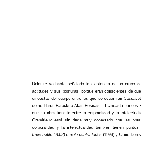
Deleuze ya había señalado la existencia de un grupo d
actitudes y sus posturas, porque eran conscientes de que 
cineastas del cuerpo entre los que se ecuentran Cassavet
como Harun Farocki o Alain Resnais. El cineasta francés Ph
que su obra transita entre la corporalidad y la intelectual
Grandrieux está sin duda muy conectado con las obra
corporalidad y la intelectualidad también tienen punt
Irreversible (2002)
o S
ólo contra todo
s (1998) y Claire Deni