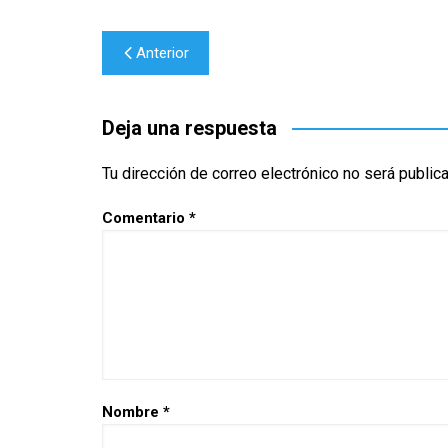
Navegación
Anterior
de
entradas
Deja una respuesta
Tu dirección de correo electrónico no será public
Comentario
*
Nombre
*