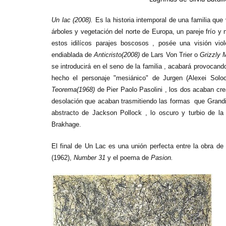
Un lac (2008).
Es la historia intemporal de una familia qu
árboles y vegetación del norte de Europa, un pareje frío y
estos idilícos parajes boscosos , posée una visión vio
endiablada de
Anticristo(2008)
de Lars Von Trier o
Grizzly 
se introducirá en el seno de la familia , acabará provocan
hecho el personaje "mesiánico" de Jurgen (Alexei Solo
Teorema(1968)
de Pier Paolo Pasolini , los dos acaban crea
desolación que acaban trasmitiendo las formas que Grandie
abstracto de Jackson Pollock , lo oscuro y turbio de la 
Brakhage.
El final de Un Lac es una unión perfecta entre la obra d
(1962),
Number 31
y el poema de
Pasion.