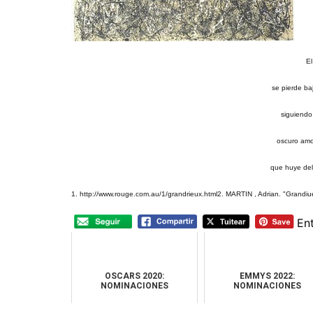
El
se pierde baj
siguiendo
oscuro amo
que huye del
1. http://www.rouge.com.au/1/grandrieux.html
2. MARTIN , Adrian. "Grandiu
En
OSCARS 2020:
EMMYS 2022:
NOMINACIONES
NOMINACIONES