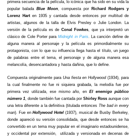
primera secuencia de la película, lo icónica que ha sido en su vida la
popular balada
Blue Moon
, compuesta por
Richard Rodgers y
Lorenz Hart
en 1935 y cantada desde entonces por multitud de
artistas, algunos de la talla de Elvis Presley o Julie London. La
versión de la película es de
Conal Fowkes
, que ya interpretó un
clásico de Cole Porter para
Midnight in Paris
. La canción define de
alguna manera al personaje y la película es primordialmente su
protagonista, con lo que su influencia llega hasta el título, un juego
de palabras entre el tema, el personaje y de alguna manera esa
melancolía, desencantadora y hasta dañina, que lo define.
Compuesta originalmente para
Una fiesta en Hollywood
(1934), para
la cual finalmente no fue ni siquiera grabada, la melodía fue por
primera vez utilizada, ese mismo año, en
El enemigo público
número 1
, donde también fue cantada por
Shirley Ross
aunque con
una letra diferente a la definitiva (titulada entonces
The bad in every
man
). Fue en
Hollywood Hotel
(1937), musical de Busby Berkeley,
donde apareció su versión consolidada, que desde entonces se ha
convertido en un tema muy popular en el imaginario estadounidense,
y occidental por extensión, utilizada y versionada en decenas de