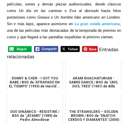
películas, series y demás piezas audiovisuales, desde clásicos
como
Un día en las carreras
o
Eva al desnudo
hasta hitos
posteriores como
Grease
o
Un hombre lobo americano en Londres
.
Sin ir más lejos, aparece asimismo en
La gran estafa americana
,
una de las películas más destacadas de la temporada de premios en
curso y que llegará a las pantallas españolas el próximo viernes.
Entradas
relacionadas
SONNY & CHER - I GOT YOU
ARAM KHACHATURIAN -
BABE / BSO de 'ATRAPADO EN
SABRE DANCE / BSO de 'UNO,
EL TIEMPO' (1993) de Harold ...
DOS, TRES' (1961) de Billy
Wilder
DÚO DINÁMICO - RESISTIRÉ /
THE STRANGLERS – GOLDEN
BSO de '¡ÁTAME!' (1989) de
BROWN / BSO de 'SNATCH:
Pedro Almodóvar
CERDOS Y DIAMANTES' (2000)
de Gu...