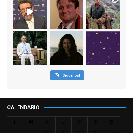
EnClave de Cine
2 weeks ago
Sobrecogidos por la noticia de la muerte
de Manolo Solo, camaleónico actor andaluz
que nos ha brindado varias de las
interpretaciones más logradas de los
últimos años, tanto en cine como en
televisión. Ganó el Goya al Mejor Actor de
¡Síguenos!
Reparto en 2026 por Tarde para la Ira, y fue
nominado hasta en otras cuatro ocasiones
(la última, en esta última edición, como actor
principal por Una Quinta Por
...
See More
CALENDARIO
Video
View on Facebook
·
Share
L
M
X
J
V
S
D
1
2
3
4
5