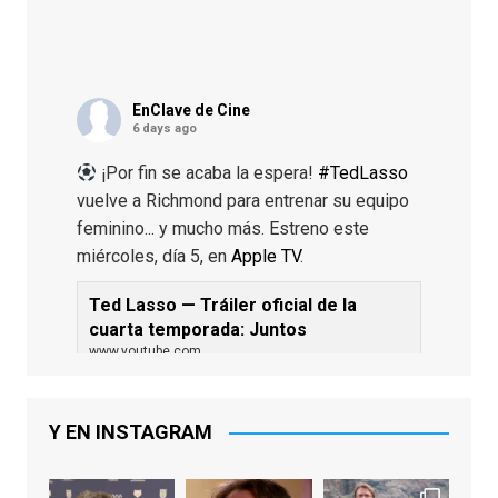
EnClave de Cine
6 days ago
¡Por fin se acaba la espera!
#TedLasso
vuelve a Richmond para entrenar su equipo
feminino... y mucho más. Estreno este
miércoles, día 5, en
Apple TV
.
Ted Lasso — Tráiler oficial de la
cuarta temporada: Juntos
www.youtube.com
De los productores ejecutivos Bill
Lawrence y Jason Sudeikis, Ted L...
Y EN INSTAGRAM
Video
View on Facebook
·
Share