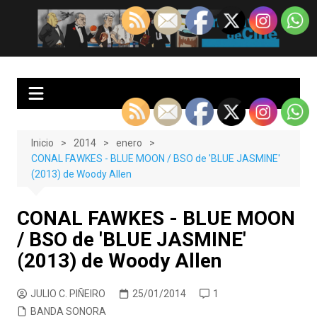
Saltar
al
EnClave de Cine
Crítica cinematográfica y audiovisual. Punto de encuentro para los
contenido
amantes del cine y las series
Inicio
2014
enero
CONAL FAWKES - BLUE MOON / BSO de 'BLUE JASMINE'
(2013) de Woody Allen
CONAL FAWKES - BLUE MOON
/ BSO de 'BLUE JASMINE'
(2013) de Woody Allen
JULIO C. PIÑEIRO
25/01/2014
1
BANDA SONORA