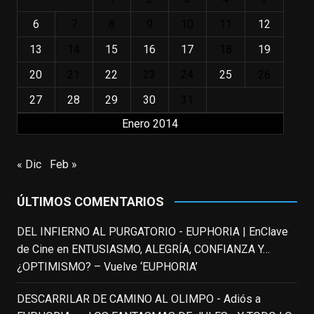
EnClave de Cine
6
7
8
9
10
11
12
3 weeks ago
13
14
15
16
17
18
19
"El adulto divertido y juguetón que todos
los niños querríamos tener en nuestras
20
21
22
23
24
25
26
familias, el carroza cachondo mental con el
27
28
29
30
31
que los adolescentes desearíamos tomar
Enero 2014
nuestras primeras cañas". Así despedíamos
a Robin Williams en agosto de 2014, tras su
trágica muerte. Hoy el actor
« Dic
Feb »
estadounidense, leyenda por sus papeles
en
#ElClubdelosPoetasMuertos
,
ÚLTIMOS COMENTARIOS
#SeñoraDoubtfire
o
#ElIndomableWillHunting
e
...
DEL INFIERNO AL PURGATORIO - EUPHORIA | EnClave
See More
de Cine
en
ENTUSIASMO, ALEGRÍA, CONFIANZA Y…
IN MEMORIAM ROBIN WILLIAMS
¿OPTIMISMO? – Vuelve ‘EUPHORIA’
(1951-2014)
enclavedecine.com
DESCARRILAR DE CAMINO AL OLIMPO - Adiós a
Puede que sus últimos años no hiciesen