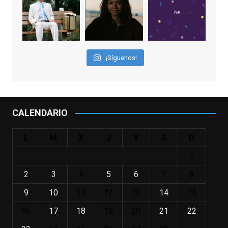
los niños querríamos tener en nuestras
familias, el carroza cachondo mental con el
que los adolescentes desearíamos tomar
nuestras primeras cañas". Así despedíamos
a Robin Williams en agosto de 2014, tras su
¡Síguenos!
trágica muerte. Hoy el actor
estadounidense, leyenda por sus papeles
en
#ElClubdelosPoetasMuertos
,
#SeñoraDoubtfire
o
CALENDARIO
#ElIndomableWillHunting
e
...
See More
L
M
X
J
V
S
D
IN MEMORIAM ROBIN WILLIAMS
(1951-2014)
1
enclavedecine.com
Puede que sus últimos años no hiciesen
2
3
4
5
6
7
8
justicia a todo su filmografía anterior.
9
10
11
12
13
14
15
Pero nadie podrá quitarle nunca su
incalculable valor icónico y emotivo para
16
17
18
19
20
21
22
toda una generación.