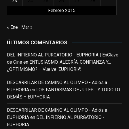
23
24
25
26
27
28
View on Facebook
·
Share
Febrero 2015
EnClave de Cine
updated their status.
« Ene
Mar »
3 weeks ago
ÚLTIMOS COMENTARIOS
This content isn't available right now
When this happens, it's usually because
DEL INFIERNO AL PURGATORIO - EUPHORIA | EnClave
the owner only shared it with a small
de Cine
en
ENTUSIASMO, ALEGRÍA, CONFIANZA Y…
group of people, changed who can see it
¿OPTIMISMO? – Vuelve ‘EUPHORIA’
or it's been deleted.
DESCARRILAR DE CAMINO AL OLIMPO - Adiós a
View on Facebook
·
Share
EUPHORIA
en
LOS FANTASMAS DE JULES… Y TODO LO
DEMÁS – EUPHORIA
EnClave de Cine
3 weeks ago
DESCARRILAR DE CAMINO AL OLIMPO - Adiós a
EUPHORIA
en
DEL INFIERNO AL PURGATORIO -
Fallece a los 78 años el actor
EUPHORIA
neozelandés Sam Neill. Aunque empezó a