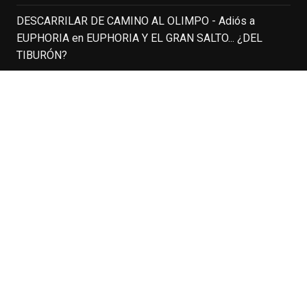
ganar fama en la televisión en los ochenta
DESCARRILAR DE CAMINO AL OLIMPO - Adiós a
como el espía
#Reilly
en la miniserie
EUPHORIA
en
EUPHORIA Y EL GRAN SALTO... ¿DEL
homónima (por la que se llevó su primera
TIBURÓN?
nominación al Emmy), su verdadera
relevancia internacional le llegó en los
DESCARRILAR DE CAMINO AL OLIMPO - Adiós a
noventa gracias a
#ParqueJurásico
,
EUPHORIA
en
MAD MEN – SERIES FINALE
#LaCazaDelOctubreRojo
,
#elpiano
o el
telefilm
#Merlín
, por la que fue nominado al
PÁGINAS RECOMENDADAS
Emmy y al
...
See More
A Cuarta Parede
Photo
Asesino en Serie: Alberto Rey
View on Facebook
·
Share
Cine Para Leer
Cine Vulcano
Cineuá
EnClave de Cine
4 weeks ago
Cultura Club Cine
El Diario de Mr. MacGuffin
Hoy cumple 70 años Tom Hanks, uno de
El Séptimo Vicio
los actores más aclamados, versátiles y
Espinof