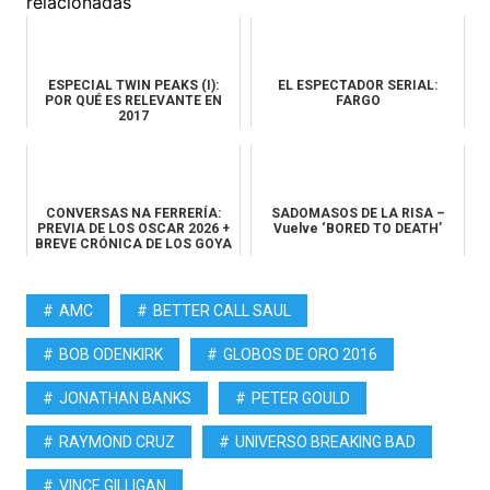
relacionadas
ESPECIAL TWIN PEAKS (I):
EL ESPECTADOR SERIAL:
POR QUÉ ES RELEVANTE EN
FARGO
2017
CONVERSAS NA FERRERÍA:
SADOMASOS DE LA RISA –
PREVIA DE LOS OSCAR 2026 +
Vuelve ‘BORED TO DEATH’
BREVE CRÓNICA DE LOS GOYA
2026
AMC
BETTER CALL SAUL
BOB ODENKIRK
GLOBOS DE ORO 2016
JONATHAN BANKS
PETER GOULD
RAYMOND CRUZ
UNIVERSO BREAKING BAD
VINCE GILLIGAN