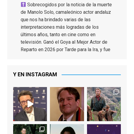
Sobrecogidos por la noticia de la muerte
de Manolo Solo, camaleónico actor andaluz
que nos ha brindado varias de las
interpretaciones más logradas de los
últimos años, tanto en cine como en
televisión. Ganó el Goya al Mejor Actor de
Reparto en 2026 por Tarde para la Ira, y fue
nominado hasta en otras cuatro ocasiones
(la última, en esta última edición, como actor
principal por Una Quinta Por
...
See More
Y EN INSTAGRAM
Video
View on Facebook
·
Share
EnClave de Cine
2 weeks ago
"El adulto divertido y juguetón que todos