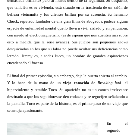
demasiada brillantez pero al menos dentro de la legalidad. Su despacho,
que también es su vivienda, está situado en la trastienda de un salón de
belleza vietnamita y los clientes brillan por su ausencia. Su hermano
Chuck, reputado fundador de una gran firma de abogados, padece alguna
especie de enfermedad mental que lo lleva a vivir aislado y en penumbra,
con miedo al electromagnetismo (es de esperar que nos cuenten más sobre
esto a medida que la serie avance). Sus juicios son pequeños
shows
desquiciados en los que su labia no puede ocultar sus deficiencias como
letrado. Jimmy es, a todas luces, un hombre de grandes aspiraciones
encadenado al fracaso.
El final del primer episodio, sin embargo, deja la puerta abierta al cambio.
Y lo hace de la mano de un
viejo conocido
de
Breaking bad
: el
hiperviolento y temible Tuco. Su aparición no es un cameo irrelevante
destinado a que los seguidores se den codazos y se regocijen señalando a
la pantalla. Tuco es parte de la historia, es el primer paso de un viaje que
se antoja apasionante.
En el
segundo