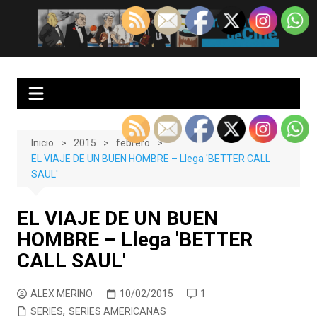
Saltar
al
EnClave de Cine
Crítica cinematográfica y audiovisual. Punto de encuentro para los
contenido
amantes del cine y las series
Inicio
2015
febrero
EL VIAJE DE UN BUEN HOMBRE – Llega 'BETTER CALL
SAUL'
EL VIAJE DE UN BUEN
HOMBRE – Llega 'BETTER
CALL SAUL'
ALEX MERINO
10/02/2015
1
SERIES
,
SERIES AMERICANAS