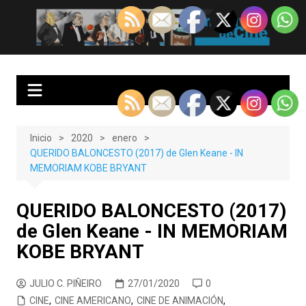
Saltar
al
EnClave de Cine
Crítica cinematográfica y audiovisual. Punto de encuentro para los
contenido
amantes del cine y las series
Inicio
2020
enero
QUERIDO BALONCESTO (2017) de Glen Keane - IN
MEMORIAM KOBE BRYANT
QUERIDO BALONCESTO (2017)
de Glen Keane - IN MEMORIAM
KOBE BRYANT
JULIO C. PIÑEIRO
27/01/2020
0
CINE
,
CINE AMERICANO
,
CINE DE ANIMACIÓN
,