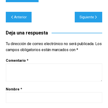
Navegación
Anterior
Siguiente
de
entradas
Deja una respuesta
Tu dirección de correo electrónico no será publicada.
Los
campos obligatorios están marcados con
*
Comentario
*
Nombre
*