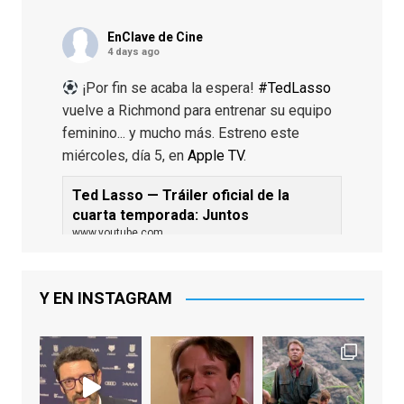
EnClave de Cine
4 days ago
¡Por fin se acaba la espera!
#TedLasso
vuelve a Richmond para entrenar su equipo
feminino... y mucho más. Estreno este
miércoles, día 5, en
Apple TV
.
Ted Lasso — Tráiler oficial de la
cuarta temporada: Juntos
www.youtube.com
De los productores ejecutivos Bill
Lawrence y Jason Sudeikis, Ted L...
Y EN INSTAGRAM
Video
View on Facebook
·
Share