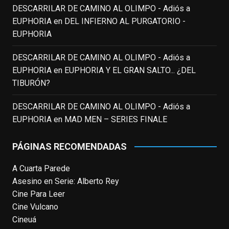
DESCARRILAR DE CAMINO AL OLIMPO - Adiós a
toda una generación.
EUPHORIA
en
DEL INFIERNO AL PURGATORIO -
View on Facebook
·
Share
EUPHORIA
DESCARRILAR DE CAMINO AL OLIMPO - Adiós a
EnClave de Cine
updated their status.
EUPHORIA
en
EUPHORIA Y EL GRAN SALTO... ¿DEL
3 weeks ago
TIBURÓN?
This content isn't available right now
DESCARRILAR DE CAMINO AL OLIMPO - Adiós a
When this happens, it's usually because
EUPHORIA
en
MAD MEN – SERIES FINALE
the owner only shared it with a small
group of people, changed who can see it
PÁGINAS RECOMENDADAS
or it's been deleted.
A Cuarta Parede
View on Facebook
·
Share
Asesino en Serie: Alberto Rey
Cine Para Leer
EnClave de Cine
Cine Vulcano
4 weeks ago
Cineuá