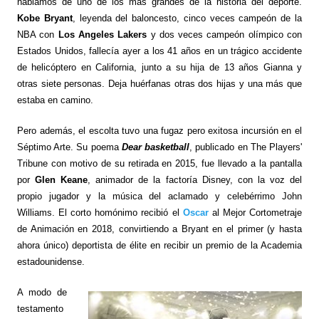
hablamos de uno de los más grandes de la historia del deporte.
Kobe Bryant
, leyenda del baloncesto, cinco veces campeón de la
NBA con
Los Angeles Lakers
y dos veces campeón olímpico con
Estados Unidos, fallecía ayer a los 41 años en un trágico accidente
de helicóptero en California, junto a su hija de 13 años Gianna y
otras siete personas. Deja huérfanas otras dos hijas y una más que
estaba en camino.
Pero además, el escolta tuvo una fugaz pero exitosa incursión en el
Séptimo Arte. Su poema
Dear basketball
, publicado en The Players'
Tribune con motivo de su retirada en 2015, fue llevado a la pantalla
por
Glen Keane
, animador de la factoría Disney, con la voz del
propio jugador y la música del aclamado y celebérrimo John
Williams. El corto homónimo recibió el
Oscar
al Mejor Cortometraje
de Animación en 2018, convirtiendo a Bryant en el primer (y hasta
ahora único) deportista de élite en recibir un premio de la Academia
estadounidense.
A modo de
testamento