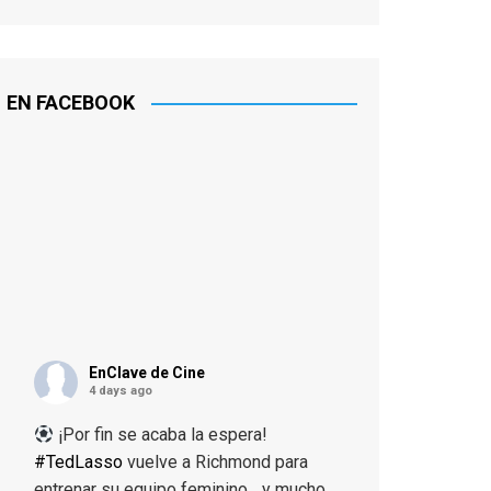
EN FACEBOOK
EnClave de Cine
4 days ago
¡Por fin se acaba la espera!
#TedLasso
vuelve a Richmond para
entrenar su equipo feminino... y mucho