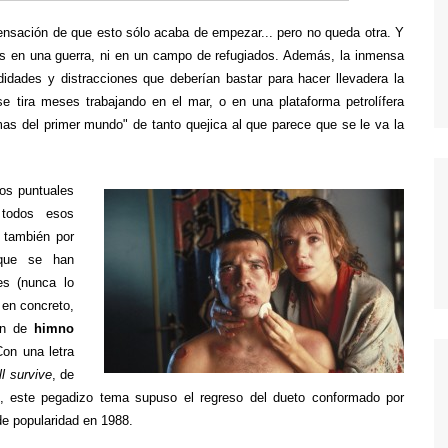
MODERN FAMILY
ensación de que esto sólo acaba de empezar... pero no queda otra. Y
MR. ROBOT
s en una guerra, ni en un campo de refugiados. Además, la inmensa
MAD MEN
dades y distracciones que deberían bastar para hacer llevadera la
e tira meses trabajando en el mar, o en una plataforma petrolífera
MISFITS
as del primer mundo" de tanto quejica al que parece que se le va la
NEW GIRL
PERDIDOS
los puntuales
POR TRECE RAZONES
 todos esos
a también por
RUBICON
 que se han
SEX EDUCATION
es (nunca lo
, en concreto,
STRANGER THINGS
ión de
himno
THE KILLING
Con una letra
ll survive
, de
THE LEFTOVERS
, este pegadizo tema supuso el regreso del dueto conformado por
THE WIRE
e popularidad en 1988.
TRUE BLOOD