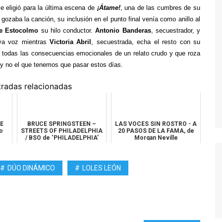
le eligió para la última escena de
¡Átame!
, una de las cumbres de su
TWIN PEAKS
 gozaba la canción, su inclusión en el punto final venía como anillo al
e Estocolmo
su hilo conductor.
Antonio Banderas
, secuestrador, y
VEEP
iva voz mientras
Victoria Abril
, secuestrada, echa el resto con su
WEEDS
o todas las consecuencias emocionales de un relato crudo y que roza
e y no el que tenemos que pasar estos días.
tradas relacionadas
CE
BRUCE SPRINGSTEEN –
LAS VOCES SIN ROSTRO - A
o
STREETS OF PHILADELPHIA
20 PASOS DE LA FAMA, de
/ BSO de ‘PHILADELPHIA’
Morgan Neville
(1993) de Jo...
DÚO DINÁMICO
LOLES LEÓN