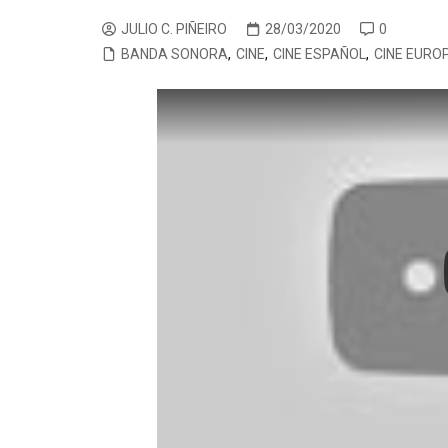
CINE ORIENTAL
COMEDIA
CINE BRA
V
JULIO C. PIÑEIRO
28/03/2020
0
BANDA SONORA
,
CINE
,
CINE ESPAÑOL
,
CINE EURO
CORTOMETRAJES
CÓMIC
CINE ME
V
TELEFILMS
DOCUMENTAL
F
D
EXPERIMENTAL
F
ÉPOCA
M
ERÓTICO
FANTASÍA
HISTÓRICA
MÚSICA
NATURALEZA
THRILLER
WESTERN