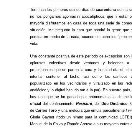
Terminan los primeros quince días de
cuarentena
con la s
no nos pongamos agonías ni apocalípticos, que ni estamo
mayoría disfrutamos en casa de toda una serie de comodi
situación. Me pregunto la cara que pondrá la gente que s
perdida en medio de la nada, cuando escucha los "problem
vida.
Una constante positiva de este período de excepción son 
aplausos colectivos desde ventanas y balcones a
profesionales que se parten la cara y la salud día sí, dí
intentar contener al bicho, así como los cánticos
popularizado en los vecindarios y viralizado en las red
analógico y lo digital han ido tan a la par). En nuestro país
hay uno que se ha ganado por antonomasia la distinc
oficial
del confinamiento:
Resistiré
, del
Dúo Dinámico
.
de
Carlos Toro
y una melodía que emula parcialmente
I wi
Gloria Gaynor (todo un himno para la comunidad LGTBI)
Manuel de la Calva y Ramón Arcusa a sus mayores cotas d