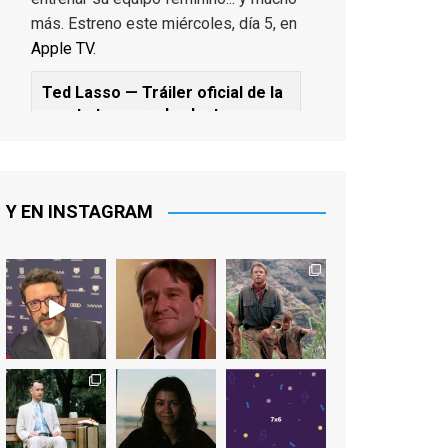
más. Estreno este miércoles, día 5, en
Apple TV
.
Ted Lasso — Tráiler oficial de la
cuarta temporada: Juntos
www.youtube.com
De los productores ejecutivos Bill
Lawrence y Jason Sudeikis, Ted L...
Y EN INSTAGRAM
Video
View on Facebook
·
Share
EnClave de Cine
1 week ago
Sobrecogidos por la noticia de la
muerte de Manolo Solo, camaleónico
actor andaluz que nos ha brindado