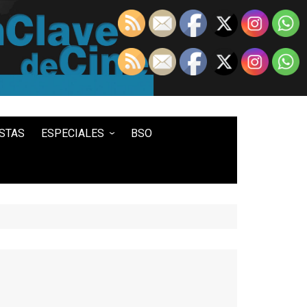
STAS
ESPECIALES
BSO
LO MEJOR DE...
100 ENTRADAS
500 ENTRADAS
IN MEMORIAM DAVID LYNCH
HISTORIA DEL WESTERN
STAR WARS
TWIN PEAKS