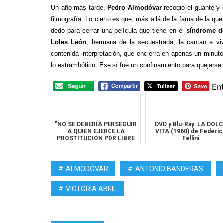
Un año más tarde,
Pedro Almodóvar
recogió el guante y 
filmografía. Lo cierto es que, más allá de la fama de la que
dedo para cerrar una película que tiene en el
síndrome d
Loles León
, hermana de la secuestrada, la cantan a v
contenida interpretación, que encierra en apenas un minut
lo estrambótico. Ese sí fue un confinamiento para quejars
En
"NO SE DEBERÍA PERSEGUIR
DVD y Blu-Ray: LA DOL
A QUIEN EJERCE LA
VITA (1960) de Federic
PROSTITUCIÓN POR LIBRE
Fellini
ALBEDRÍO" - Fr...
ALMODÓVAR
ANTONIO BANDERAS
VICTORIA ABRIL