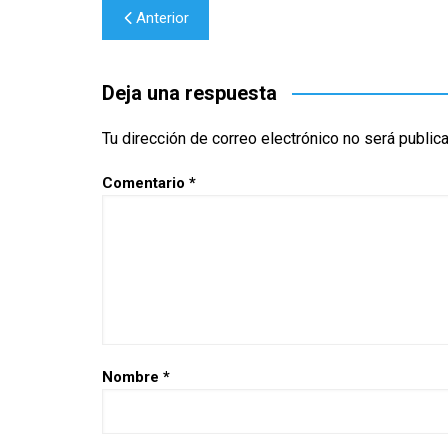
Navegación
Anterior
de
entradas
Deja una respuesta
Tu dirección de correo electrónico no será public
Comentario
*
Nombre
*