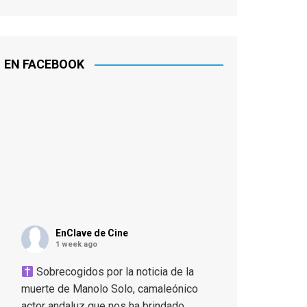
EN FACEBOOK
EnClave de Cine
1 week ago
Sobrecogidos por la noticia de la
muerte de Manolo Solo, camaleónico
actor andaluz que nos ha brindado