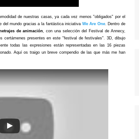
MODERN FAMILY
MR. ROBOT
omodidad de nuestras casas, ya cada vez menos "obligados" por el
MAD MEN
e del mundo gracias a la fantástica iniciativa
We Are One
. Dentro de
metrajes de animación
, con una selección del Festival de Annecy,
MISFITS
s certámenes presentes en este "festival de festivales". 3D, dibujo
NEW GIRL
ente todas las expresiones están representadas en las 16 piezas
isionado. Aquí os traigo un breve compendio de las que más me han
PERDIDOS
POR TRECE RAZONES
RUBICON
SEX EDUCATION
STRANGER THINGS
THE KILLING
THE LEFTOVERS
THE WIRE
TRUE BLOOD