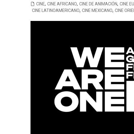
CINE
,
CINE AFRICANO
,
CINE DE ANIMACIÓN
,
CINE E
CINE ORIENTAL
COMEDIA
CINE BRA
V
CINE LATINOAMERICANO
,
CINE MEXICANO
,
CINE ORI
CORTOMETRAJES
CÓMIC
CINE ME
V
TELEFILMS
DOCUMENTAL
F
D
EXPERIMENTAL
F
ÉPOCA
M
ERÓTICO
FANTASÍA
HISTÓRICA
MÚSICA
NATURALEZA
THRILLER
WESTERN