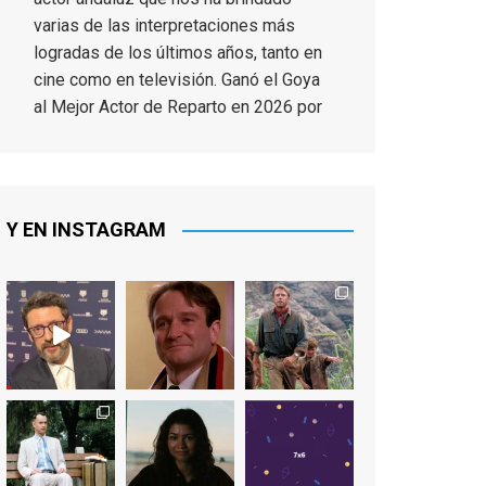
varias de las interpretaciones más
logradas de los últimos años, tanto en
cine como en televisión. Ganó el Goya
al Mejor Actor de Reparto en 2026 por
Tarde para la Ira, y fue nominado hasta
en otras cuatro ocasiones (la última,
en esta última edición, como actor
principal por Una Quinta Por
...
See More
Y EN INSTAGRAM
Video
View on Facebook
·
Share
EnClave de Cine
2 weeks ago
"El adulto divertido y juguetón que
todos los niños querríamos tener en
nuestras familias, el carroza cachondo