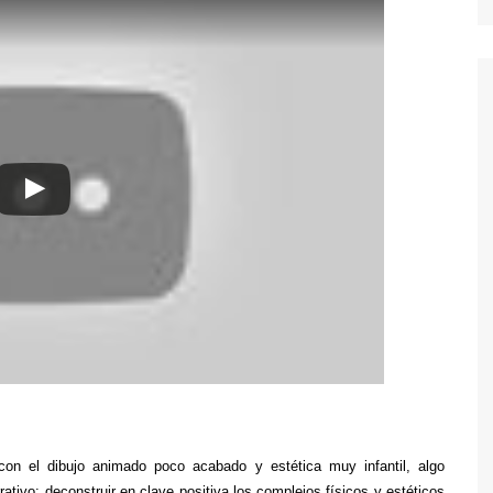
on el dibujo animado poco acabado y estética muy infantil, algo
rativo: deconstruir en clave positiva los complejos físicos y estéticos