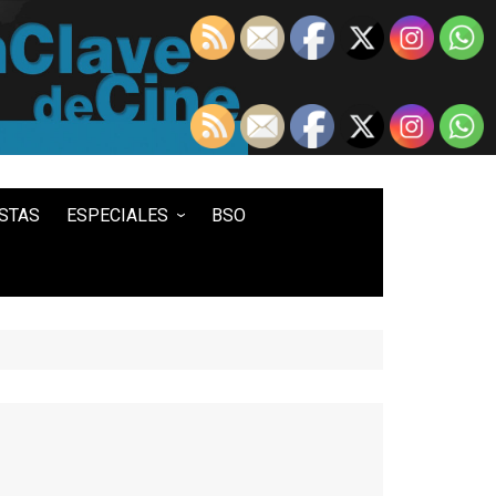
STAS
ESPECIALES
BSO
LO MEJOR DE...
100 ENTRADAS
500 ENTRADAS
IN MEMORIAM DAVID LYNCH
HISTORIA DEL WESTERN
STAR WARS
TWIN PEAKS