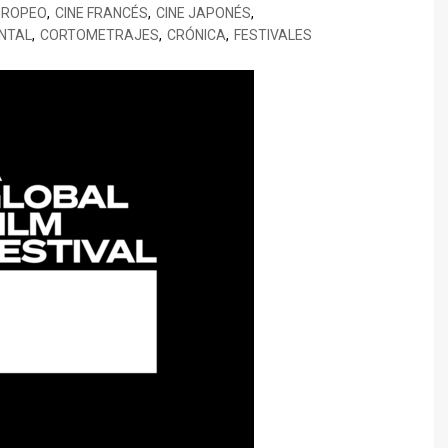
TED LASSO
CINEMA NOVO
UROPEO
,
CINE FRANCÉS
,
CINE JAPONÉS
,
SILEÑO
ENECIA
BORED TO DEATH
ENTAL
,
CORTOMETRAJES
,
CRÓNICA
,
FESTIVALES
THE BEAR
XICANO
ALENCIA
BREAKING BAD
TRUE DETECTIVE
ESTIVAL DE CINE ITALIANO
CALIFORNICATION
E MADRID
COMMUNITY
ESTIVAL DE SERIES DE
CÓMO CONOCÍ A VUESTRA
ADRID
MADRE
DARK
EL MINISTERIO DEL TIEMPO
EUPHORIA
HOMELAND
FARIÑA
GLEE
JUEGO DE TRONOS