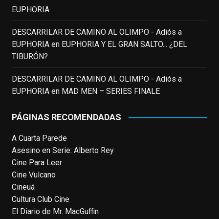
EUPHORIA
EnClave de Cine
updated their status.
3 weeks ago
DESCARRILAR DE CAMINO AL OLIMPO - Adiós a
EUPHORIA
en
EUPHORIA Y EL GRAN SALTO... ¿DEL
TIBURÓN?
This content isn't available right now
When this happens, it's usually because
DESCARRILAR DE CAMINO AL OLIMPO - Adiós a
the owner only shared it with a small
EUPHORIA
en
MAD MEN – SERIES FINALE
group of people, changed who can see it
or it's been deleted.
PÁGINAS RECOMENDADAS
View on Facebook
·
Share
A Cuarta Parede
Asesino en Serie: Alberto Rey
EnClave de Cine
Cine Para Leer
4 weeks ago
Cine Vulcano
Fallece a los 78 años el actor
Cineuá
neozelandés Sam Neill. Aunque empezó a
Cultura Club Cine
ganar fama en la televisión en los ochenta
El Diario de Mr. MacGuffin