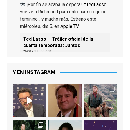
¡Por fin se acaba la espera!
#TedLasso
vuelve a Richmond para entrenar su equipo
feminino... y mucho más. Estreno este
miércoles, día 5, en
Apple TV
.
Ted Lasso — Tráiler oficial de la
cuarta temporada: Juntos
www.youtube.com
De los productores ejecutivos Bill
Lawrence y Jason Sudeikis, Ted L...
Y EN INSTAGRAM
Video
View on Facebook
·
Share
EnClave de Cine
1 week ago
Sobrecogidos por la noticia de la muerte
de Manolo Solo, camaleónico actor andaluz