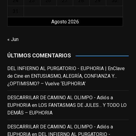
24
25
26
27
28
29
30
que los adolescentes desearíamos tomar
nuestras primeras cañas". Así despedíamos
31
a Robin Williams en agosto de 2014, tras su
Agosto 2026
trágica muerte. Hoy el actor
estadounidense, leyenda por sus papeles
« Jun
en
#ElClubdelosPoetasMuertos
,
#SeñoraDoubtfire
o
ÚLTIMOS COMENTARIOS
#ElIndomableWillHunting
e
...
See More
DEL INFIERNO AL PURGATORIO - EUPHORIA | EnClave
IN MEMORIAM ROBIN WILLIAMS
de Cine
en
ENTUSIASMO, ALEGRÍA, CONFIANZA Y…
(1951-2014)
enclavedecine.com
¿OPTIMISMO? – Vuelve ‘EUPHORIA’
Puede que sus últimos años no hiciesen
justicia a todo su filmografía anterior.
DESCARRILAR DE CAMINO AL OLIMPO - Adiós a
Pero nadie podrá quitarle nunca su
EUPHORIA
en
LOS FANTASMAS DE JULES… Y TODO LO
incalculable valor icónico y emotivo para
DEMÁS – EUPHORIA
toda una generación.
DESCARRILAR DE CAMINO AL OLIMPO - Adiós a
View on Facebook
·
Share
EUPHORIA
en
DEL INFIERNO AL PURGATORIO -