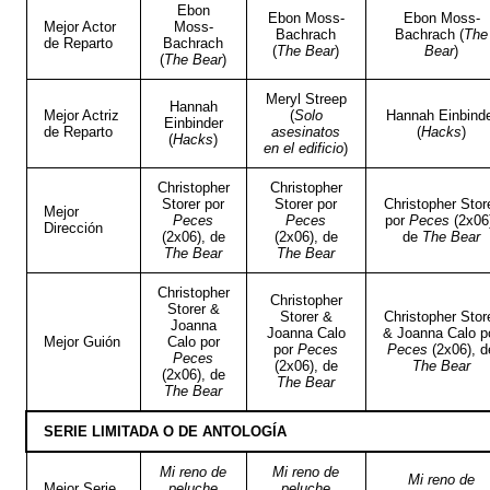
Ebon
Ebon Moss-
Ebon Moss-
Mejor Actor
Moss-
Bachrach
Bachrach (
The
de Reparto
Bachrach
(
The Bear
)
Bear
)
(
The Bear
)
Meryl Streep
Hannah
Mejor Actriz
(
Solo
Hannah Einbind
Einbinder
de Reparto
asesinatos
(
Hacks
)
(
Hacks
)
en el edificio
)
Christopher
Christopher
Storer por
Storer por
Christopher Stor
Mejor
Peces
Peces
por
Peces
(2x06
Dirección
(2x06), de
(2x06), de
de
The Bear
The Bear
The Bear
Christopher
Christopher
Storer &
Storer &
Christopher Stor
Joanna
Joanna Calo
& Joanna Calo p
Mejor Guión
Calo por
por
Peces
Peces
(2x06), d
Peces
(2x06), de
The Bear
(2x06), de
The Bear
The Bear
SERIE LIMITADA O DE ANTOLOGÍA
Mi reno de
Mi reno de
Mi reno de
Mejor Serie
peluche
peluche