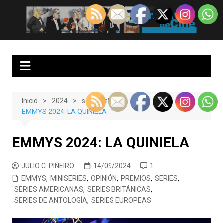
Saltar
al
EnClave de Cine
Crítica cinematográfica y audiovisual. Punto de encuentro para los
contenido
amantes del cine y las series
Inicio
2024
septiembre
EMMYS 2024: LA QUINIELA
EMMYS 2024: LA QUINIELA
JULIO C. PIÑEIRO
14/09/2024
1
EMMYS
,
MINISERIES
,
OPINIÓN
,
PREMIOS
,
SERIES
,
SERIES AMERICANAS
,
SERIES BRITÁNICAS
,
SERIES DE ANTOLOGÍA
,
SERIES EUROPEAS