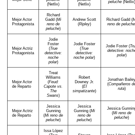
peluche
(Netlix
(Netlix)
(Netlix)
Richard
Mejor Actor
Gadd (
Mi
Andrew Scott
Richard Gadd (
M
Protagonista
reno de
(
Ripley
)
reno de peluche
peluche
)
Jodie
Foster
Jodie Foster
Jodie Foster (
Tr
Mejor Actriz
(
True
(
True
detective: noch
Protagonista
detective:
detective:
polar
)
noche
noche polar
)
polar
)
Treat
Williams
Robert
Jonathan Baile
Mejor Actor
(
Feud:
Downey Jr.
(
Compañeros d
de Reparto
Capote vs.
(
El
ruta
)
The
simpatizante
)
Swans
)
Jessica
Jessica
Jessica Gunnin
Mejor Actriz
Gunning
Gunning (
Mi
(
Mi reno de
de Reparto
(
Mi reno de
reno de
peluche
)
peluche
)
peluche
)
Issa López