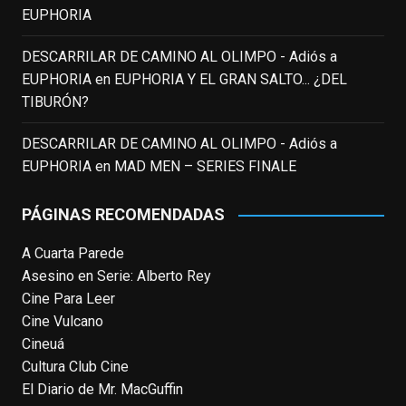
EUPHORIA
EnClave de Cine
updated their status.
3 weeks ago
DESCARRILAR DE CAMINO AL OLIMPO - Adiós a
EUPHORIA
en
EUPHORIA Y EL GRAN SALTO... ¿DEL
TIBURÓN?
This content isn't available right now
When this happens, it's usually because
DESCARRILAR DE CAMINO AL OLIMPO - Adiós a
the owner only shared it with a small
EUPHORIA
en
MAD MEN – SERIES FINALE
group of people, changed who can see it
or it's been deleted.
PÁGINAS RECOMENDADAS
View on Facebook
·
Share
A Cuarta Parede
Asesino en Serie: Alberto Rey
EnClave de Cine
Cine Para Leer
4 weeks ago
Cine Vulcano
Fallece a los 78 años el actor
Cineuá
neozelandés Sam Neill. Aunque empezó a
Cultura Club Cine
ganar fama en la televisión en los ochenta
El Diario de Mr. MacGuffin
como el espía
#Reilly
en la miniserie