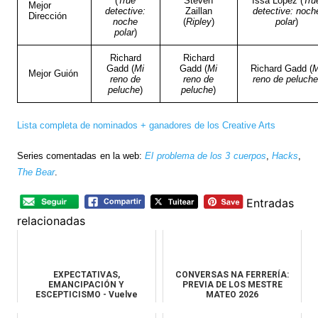
(
True
Steven
Issa López (
Tru
Mejor
detective:
Zaillan
detective: noch
Dirección
noche
(
Ripley
)
polar
)
polar
)
Richard
Richard
Gadd (
Mi
Gadd (
Mi
Richard Gadd (
M
Mejor Guión
reno de
reno de
reno de peluche
peluche
)
peluche
)
Lista completa de nominados + ganadores de los Creative Arts
Series comentadas en la web:
El problema de los 3 cuerpos
,
Hacks
,
The Bear
.
Entradas
relacionadas
EXPECTATIVAS,
CONVERSAS NA FERRERÍA:
EMANCIPACIÓN Y
PREVIA DE LOS MESTRE
ESCEPTICISMO - Vuelve
MATEO 2026
'JUEGO DE TRONOS'