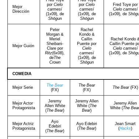
por
Cielo
por
Cielo
Fred Toye por
Mejor
carmesí
carmesí
Cielo carmesí
Dirección
(1x09), de
(1x09), de
(1x09), de
Shōg
Shōgun
Shōgun
Peter
Rachel
Morgan &
Kondo &
Meriel
Caillin
Rachel Kondo 
Sheibani-
Puente por
Caillin Puente p
Mejor Guión
Clare por
Cielo
Cielo carmesí
Ritz
(6x08),
carmesí
(1x09), de
Shōg
de
The
(1x09), de
Crown
Shōgun
COMEDIA
The Bear
The Bear
Mejor Serie
The Bear
(FX)
(FX)
(FX)
Jeremy
Jeremy Allen
Mejor Actor
Jeremy Allen
Allen White
White (
The
Protagonista
White (
The Bea
(
The Bear
)
Bear
)
Ayo
Mejor Actriz
Ayo Edebiri
Jean Smart
Edebiri
Protagonista
(
The Bear
)
(
Hacks
)
(
The Bear
)