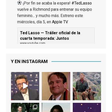
¡Por fin se acaba la espera!
#TedLasso
vuelve a Richmond para entrenar su equipo
feminino... y mucho más. Estreno este
miércoles, día 5, en
Apple TV
.
Ted Lasso — Tráiler oficial de la
cuarta temporada: Juntos
www.youtube.com
De los productores ejecutivos Bill
Lawrence y Jason Sudeikis, Ted L...
Y EN INSTAGRAM
Video
View on Facebook
·
Share
EnClave de Cine
1 week ago
Sobrecogidos por la noticia de la muerte
de Manolo Solo, camaleónico actor andaluz