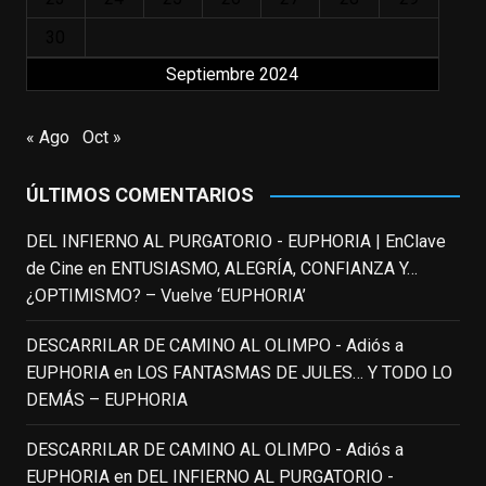
que los adolescentes desearíamos tomar
nuestras primeras cañas". Así despedíamos
30
a Robin Williams en agosto de 2014, tras su
Septiembre 2024
trágica muerte. Hoy el actor
estadounidense, leyenda por sus papeles
« Ago
Oct »
en
#ElClubdelosPoetasMuertos
,
#SeñoraDoubtfire
o
ÚLTIMOS COMENTARIOS
#ElIndomableWillHunting
e
...
See More
DEL INFIERNO AL PURGATORIO - EUPHORIA | EnClave
IN MEMORIAM ROBIN WILLIAMS
de Cine
en
ENTUSIASMO, ALEGRÍA, CONFIANZA Y…
(1951-2014)
enclavedecine.com
¿OPTIMISMO? – Vuelve ‘EUPHORIA’
Puede que sus últimos años no hiciesen
justicia a todo su filmografía anterior.
DESCARRILAR DE CAMINO AL OLIMPO - Adiós a
Pero nadie podrá quitarle nunca su
EUPHORIA
en
LOS FANTASMAS DE JULES… Y TODO LO
incalculable valor icónico y emotivo para
DEMÁS – EUPHORIA
toda una generación.
DESCARRILAR DE CAMINO AL OLIMPO - Adiós a
View on Facebook
·
Share
EUPHORIA
en
DEL INFIERNO AL PURGATORIO -