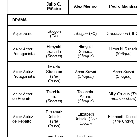
Julio C.
Alex Merino
Pedro Mandía
Piñeiro
DRAMA
Shōgun
Mejor Serie
Shōgun
(FX)
Succession
(HB
(FX)
Hiroyuki
Hiroyuki
Mejor Actor
Hiroyuki Sanad
Sanada
Sanada
Protagonista
(
Shōgun
)
(
Shōgun
)
(
Shōgun
)
Imelda
Mejor Actriz
Staunton
Anna Sawai
Anna Sawai
Protagonista
(
The
(
Shōgun
)
(
Shōgun
)
Crown
)
Takehiro
Tadanobu
Mejor Actor
Billy Crudup (
Th
Hira
Asano
de Reparto
morning show
)
(
Shōgun
)
(
Shōgun
)
Elizabeth
Elizabeth
Mejor Actriz
Debicki
Elizabeth Debic
Debicki (
The
de Reparto
(
The
(
The Crown
)
Crown
)
Crown
)
Fred Toye
Fred Toye