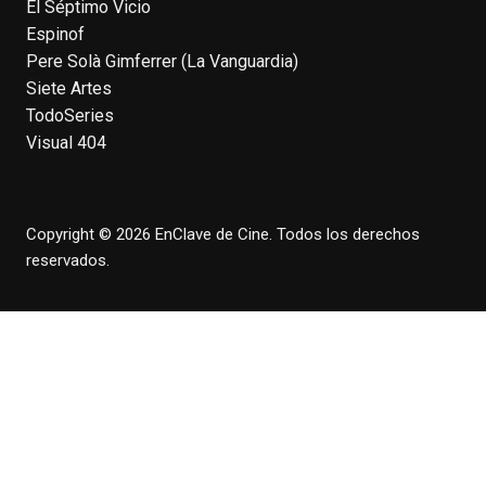
El Séptimo Vicio
homónima (por la que se llevó su primera
Espinof
nominación al Emmy), su verdadera
Pere Solà Gimferrer (La Vanguardia)
relevancia internacional le llegó en los
Siete Artes
noventa gracias a
#ParqueJurásico
,
TodoSeries
#LaCazaDelOctubreRojo
,
#elpiano
o el
Visual 404
telefilm
#Merlín
, por la que fue nominado al
Emmy y al
...
See More
Photo
Copyright © 2026 EnClave de Cine. Todos los derechos
View on Facebook
·
Share
reservados.