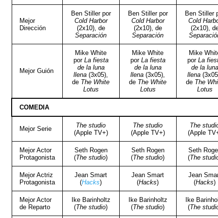
Ben Stiller por
Ben Stiller por
Ben Stiller 
Mejor
Cold Harbor
Cold Harbor
Cold Harb
Dirección
(2x10), de
(2x10), de
(2x10), d
Separación
Separación
Separació
Mike White
Mike White
Mike Whit
por
La fiesta
por
La fiesta
por
La fies
de la luna
de la luna
de la lun
Mejor Guión
llena
(3x05),
llena
(3x05),
llena
(3x05
de
The White
de
The White
de
The Whi
Lotus
Lotus
Lotus
COMEDIA
The studio
The studio
The studi
Mejor Serie
(Apple TV+)
(Apple TV+)
(Apple TV
Mejor Actor
Seth Rogen
Seth Rogen
Seth Rog
Protagonista
(
The studio
)
(
The studio
)
(
The studi
Mejor Actriz
Jean Smart
Jean Smart
Jean Smar
Protagonista
(
Hacks
)
(
Hacks
)
(
Hacks
)
Mejor Actor
Ike Barinholtz
Ike Barinholtz
Ike Barinho
de Reparto
(
The studio
)
(
The studio
)
(
The studi