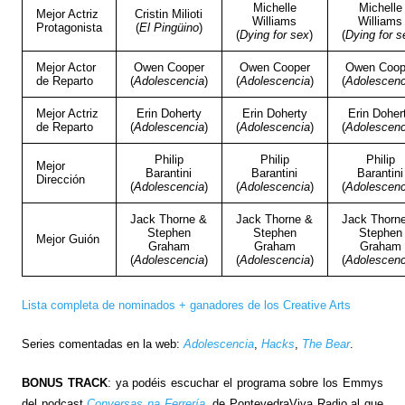
Michelle
Michelle
Mejor Actriz
Cristin Milioti
Williams
Williams
Protagonista
(
El Pingüino
)
(
Dying for sex
)
(
Dying for s
Mejor Actor
Owen Cooper
Owen Cooper
Owen Coop
de Reparto
(
Adolescencia
)
(
Adolescencia
)
(
Adolescenc
Mejor Actriz
Erin Doherty
Erin Doherty
Erin Doher
de Reparto
(
Adolescencia
)
(
Adolescencia
)
(
Adolescenc
Philip
Philip
Philip
Mejor
Barantini
Barantini
Barantini
Dirección
(
Adolescencia
)
(
Adolescencia
)
(
Adolescenc
Jack Thorne &
Jack Thorne &
Jack Thorn
Stephen
Stephen
Stephen
Mejor Guión
Graham
Graham
Graham
(
Adolescencia
)
(
Adolescencia
)
(
Adolescenc
Lista completa de nominados + ganadores de los Creative Arts
Series comentadas en la web:
Adolescencia
,
Hacks
,
The Bear
.
BONUS TRACK
: ya podéis escuchar el programa sobre los Emmys
del podcast
Conversas na Ferrería
, de PontevedraViva Radio al que