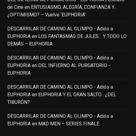
de Cine
en
ENTUSIASMO, ALEGRÍA, CONFIANZA Y…
IN MEMORIAM ROBIN WILLIAMS
¿OPTIMISMO? – Vuelve ‘EUPHORIA’
(1951-2014)
enclavedecine.com
DESCARRILAR DE CAMINO AL OLIMPO - Adiós a
Puede que sus últimos años no hiciesen
EUPHORIA
en
LOS FANTASMAS DE JULES… Y TODO LO
justicia a todo su filmografía anterior.
DEMÁS – EUPHORIA
Pero nadie podrá quitarle nunca su
incalculable valor icónico y emotivo para
DESCARRILAR DE CAMINO AL OLIMPO - Adiós a
toda una generación.
EUPHORIA
en
DEL INFIERNO AL PURGATORIO -
View on Facebook
·
Share
EUPHORIA
DESCARRILAR DE CAMINO AL OLIMPO - Adiós a
EnClave de Cine
updated their status.
EUPHORIA
en
EUPHORIA Y EL GRAN SALTO... ¿DEL
3 weeks ago
TIBURÓN?
This content isn't available right now
DESCARRILAR DE CAMINO AL OLIMPO - Adiós a
When this happens, it's usually because
EUPHORIA
en
MAD MEN – SERIES FINALE
the owner only shared it with a small
group of people, changed who can see it