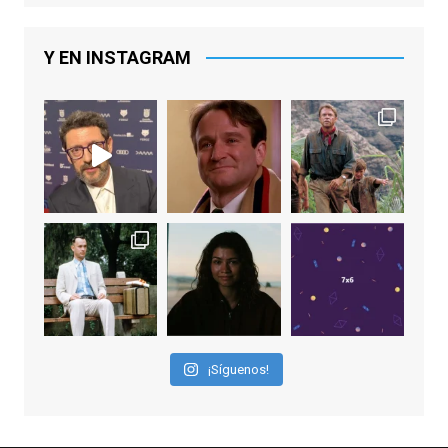
De los productores ejecutivos Bill
Lawrence y Jason Sudeikis, Ted L...
Y EN INSTAGRAM
Video
View on Facebook
·
Share
EnClave de Cine
1 week ago
Sobrecogidos por la noticia de la muerte
de Manolo Solo, camaleónico actor andaluz
que nos ha brindado varias de las
interpretaciones más logradas de los
últimos años, tanto en cine como en
televisión. Ganó el Goya al Mejor Actor de
¡Síguenos!
Reparto en 2026 por Tarde para la Ira, y fue
nominado hasta en otras cuatro ocasiones
(la última, en esta última edición, como actor