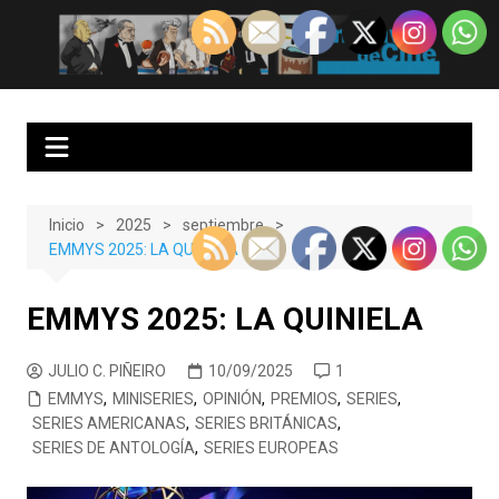
Saltar
al
EnClave de Cine
Crítica cinematográfica y audiovisual. Punto de encuentro para los
contenido
amantes del cine y las series
Inicio
2025
septiembre
EMMYS 2025: LA QUINIELA
EMMYS 2025: LA QUINIELA
JULIO C. PIÑEIRO
10/09/2025
1
EMMYS
,
MINISERIES
,
OPINIÓN
,
PREMIOS
,
SERIES
,
SERIES AMERICANAS
,
SERIES BRITÁNICAS
,
SERIES DE ANTOLOGÍA
,
SERIES EUROPEAS