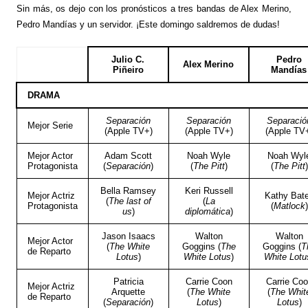
Sin más, os dejo con los pronósticos a tres bandas de Alex Merino,
Pedro Mandías y un servidor. ¡Este domingo saldremos de dudas!
Julio C.
Pedro
Alex Merino
Piñeiro
Mandías
DRAMA
Separación
Separación
Separació
Mejor Serie
(Apple TV+)
(Apple TV+)
(Apple TV
Mejor Actor
Adam Scott
Noah Wyle
Noah Wyl
Protagonista
(
Separación
)
(
The Pitt
)
(
The Pitt
)
Bella Ramsey
Keri Russell
Mejor Actriz
Kathy Bat
(
The last of
(
La
Protagonista
(
Matlock
)
us
)
diplomática
)
Jason Isaacs
Walton
Walton
Mejor Actor
(
The White
Goggins (
The
Goggins (
T
de Reparto
Lotus
)
White Lotus
)
White Lotu
Patricia
Carrie Coon
Carrie Co
Mejor Actriz
Arquette
(
The White
(
The Whit
de Reparto
(
Separación
)
Lotus
)
Lotus
)