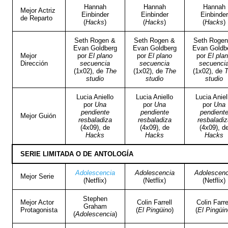
Hannah
Hannah
Hannah
Mejor Actriz
Einbinder
Einbinder
Einbinder
de Reparto
(
Hacks
)
(
Hacks
)
(
Hacks
)
Seth Rogen &
Seth Rogen &
Seth Rogen
Evan Goldberg
Evan Goldberg
Evan Goldb
Mejor
por
El plano
por
El plano
por
El pla
Dirección
secuencia
secuencia
secuenci
(1x02), de
The
(1x02), de
The
(1x02), de
studio
studio
studio
Lucia Aniello
Lucia Aniello
Lucia Aniel
por
Una
por
Una
por
Una
pendiente
pendiente
pendient
Mejor Guión
resbaladiza
resbaladiza
resbaladiz
(4x09), de
(4x09), de
(4x09), d
Hacks
Hacks
Hacks
SERIE LIMITADA O DE ANTOLOGÍA
Adolescencia
Adolescencia
Adolescenc
Mejor Serie
(Netflix)
(Netflix)
(Netflix)
Stephen
Mejor Actor
Colin Farrell
Colin Farre
Graham
Protagonista
(
El Pingüino
)
(
El Pingüin
(
Adolescencia
)