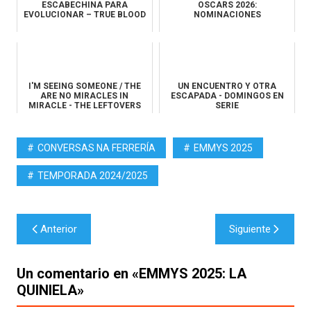
ESCABECHINA PARA
OSCARS 2026:
EVOLUCIONAR – TRUE BLOOD
NOMINACIONES
I'M SEEING SOMEONE / THE
UN ENCUENTRO Y OTRA
ARE NO MIRACLES IN
ESCAPADA - DOMINGOS EN
MIRACLE - THE LEFTOVERS
SERIE
CONVERSAS NA FERRERÍA
EMMYS 2025
TEMPORADA 2024/2025
Navegación
Anterior
Siguiente
de
entradas
Un comentario en «
EMMYS 2025: LA
QUINIELA
»