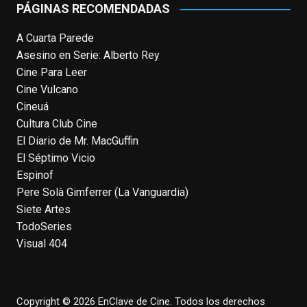
PÁGINAS RECOMENDADAS
or it's been deleted.
A Cuarta Parede
View on Facebook
·
Share
Asesino en Serie: Alberto Rey
Cine Para Leer
EnClave de Cine
Cine Vulcano
4 weeks ago
Cineuá
Cultura Club Cine
Fallece a los 78 años el actor
El Diario de Mr. MacGuffin
neozelandés Sam Neill. Aunque empezó a
El Séptimo Vicio
ganar fama en la televisión en los ochenta
Espinof
como el espía
#Reilly
en la miniserie
Pere Solà Gimferrer (La Vanguardia)
homónima (por la que se llevó su primera
Siete Artes
nominación al Emmy), su verdadera
TodoSeries
relevancia internacional le llegó en los
Visual 404
noventa gracias a
#ParqueJurásico
,
#LaCazaDelOctubreRojo
,
#elpiano
o el
telefilm
#Merlín
, por la que fue nominado al
Emmy y al
...
See More
Copyright © 2026 EnClave de Cine. Todos los derechos