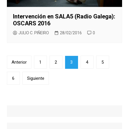
Intervención en SALA5 (Radio Galega):
OSCARS 2016
JULIO C. PIÑEIRO
28/02/2016
0
Paginación
Anterior
1
2
3
4
5
de
entradas
6
Siguiente