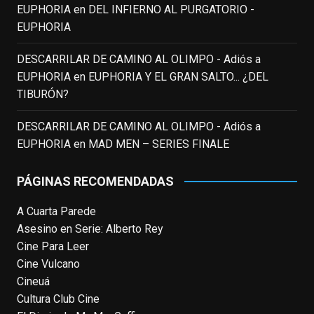
EUPHORIA
en
DEL INFIERNO AL PURGATORIO -
EUPHORIA
EnClave de Cine
updated their status.
3 weeks ago
DESCARRILAR DE CAMINO AL OLIMPO - Adiós a
EUPHORIA
en
EUPHORIA Y EL GRAN SALTO... ¿DEL
TIBURÓN?
This content isn't available right now
When this happens, it's usually because
DESCARRILAR DE CAMINO AL OLIMPO - Adiós a
the owner only shared it with a small
EUPHORIA
en
MAD MEN – SERIES FINALE
group of people, changed who can see it
or it's been deleted.
PÁGINAS RECOMENDADAS
View on Facebook
·
Share
A Cuarta Parede
Asesino en Serie: Alberto Rey
EnClave de Cine
Cine Para Leer
4 weeks ago
Cine Vulcano
Fallece a los 78 años el actor
Cineuá
neozelandés Sam Neill. Aunque empezó a
Cultura Club Cine
ganar fama en la televisión en los ochenta