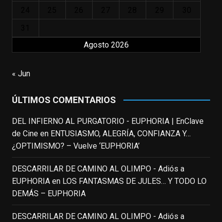
familias, el carroza cachondo mental con el
24
25
26
27
28
29
30
que los adolescentes desearíamos tomar
nuestras primeras cañas". Así despedíamos
31
a Robin Williams en agosto de 2014, tras su
Agosto 2026
trágica muerte. Hoy el actor
estadounidense, leyenda por sus papeles
« Jun
en
#ElClubdelosPoetasMuertos
,
#SeñoraDoubtfire
o
ÚLTIMOS COMENTARIOS
#ElIndomableWillHunting
e
...
See More
DEL INFIERNO AL PURGATORIO - EUPHORIA | EnClave
IN MEMORIAM ROBIN WILLIAMS
de Cine
en
ENTUSIASMO, ALEGRÍA, CONFIANZA Y…
(1951-2014)
enclavedecine.com
¿OPTIMISMO? – Vuelve ‘EUPHORIA’
Puede que sus últimos años no hiciesen
justicia a todo su filmografía anterior.
DESCARRILAR DE CAMINO AL OLIMPO - Adiós a
Pero nadie podrá quitarle nunca su
EUPHORIA
en
LOS FANTASMAS DE JULES… Y TODO LO
incalculable valor icónico y emotivo para
DEMÁS – EUPHORIA
toda una generación.
DESCARRILAR DE CAMINO AL OLIMPO - Adiós a
View on Facebook
·
Share