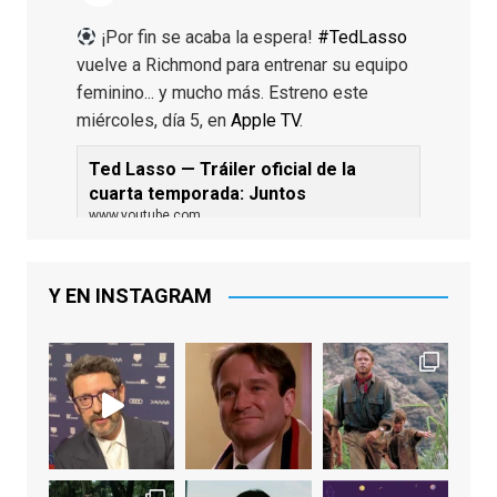
¡Por fin se acaba la espera!
#TedLasso
vuelve a Richmond para entrenar su equipo
feminino... y mucho más. Estreno este
miércoles, día 5, en
Apple TV
.
Ted Lasso — Tráiler oficial de la
cuarta temporada: Juntos
www.youtube.com
De los productores ejecutivos Bill
Lawrence y Jason Sudeikis, Ted L...
Y EN INSTAGRAM
Video
View on Facebook
·
Share
EnClave de Cine
1 week ago
Sobrecogidos por la noticia de la muerte