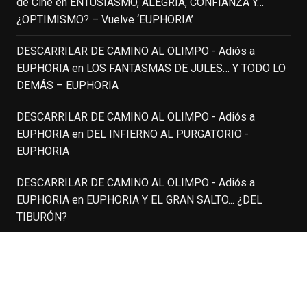
de Cine
en
ENTUSIASMO, ALEGRÍA, CONFIANZA Y…
group of people, changed who can see it
¿OPTIMISMO? – Vuelve ‘EUPHORIA’
or it's been deleted.
DESCARRILAR DE CAMINO AL OLIMPO - Adiós a
View on Facebook
·
Share
EUPHORIA
en
LOS FANTASMAS DE JULES… Y TODO LO
DEMÁS – EUPHORIA
EnClave de Cine
3 weeks ago
DESCARRILAR DE CAMINO AL OLIMPO - Adiós a
EUPHORIA
en
DEL INFIERNO AL PURGATORIO -
Fallece a los 78 años el actor
EUPHORIA
neozelandés Sam Neill. Aunque empezó a
ganar fama en la televisión en los ochenta
DESCARRILAR DE CAMINO AL OLIMPO - Adiós a
como el espía
#Reilly
en la miniserie
EUPHORIA
en
EUPHORIA Y EL GRAN SALTO... ¿DEL
homónima (por la que se llevó su primera
TIBURÓN?
nominación al Emmy), su verdadera
relevancia internacional le llegó en los
DESCARRILAR DE CAMINO AL OLIMPO - Adiós a
noventa gracias a
#ParqueJurásico
,
EUPHORIA
en
MAD MEN – SERIES FINALE
#LaCazaDelOctubreRojo
,
#elpiano
o el
telefilm
#Merlín
, por la que fue nominado al
PÁGINAS RECOMENDADAS