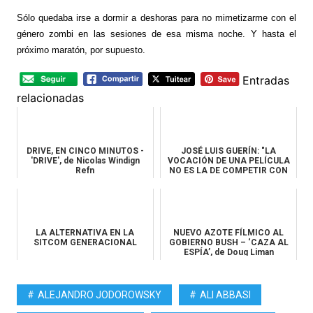
Sólo quedaba irse a dormir a deshoras para no mimetizarme con el
género zombi en las sesiones de esa misma noche. Y hasta el
próximo maratón, por supuesto.
Entradas
relacionadas
DRIVE, EN CINCO MINUTOS -
JOSÉ LUIS GUERÍN: "LA
'DRIVE', de Nicolas Windign
VOCACIÓN DE UNA PELÍCULA
Refn
NO ES LA DE COMPETIR CON
NADA"
LA ALTERNATIVA EN LA
NUEVO AZOTE FÍLMICO AL
SITCOM GENERACIONAL
GOBIERNO BUSH – ‘CAZA AL
ESPÍA’, de Doug Liman
ALEJANDRO JODOROWSKY
ALI ABBASI