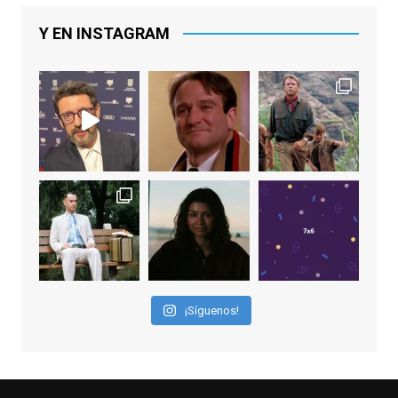
(la última, en esta última edición, como actor
principal por Una Quinta Por
...
See More
Y EN INSTAGRAM
Video
View on Facebook
·
Share
EnClave de Cine
2 weeks ago
"El adulto divertido y juguetón que todos
los niños querríamos tener en nuestras
familias, el carroza cachondo mental con el
que los adolescentes desearíamos tomar
nuestras primeras cañas". Así despedíamos
a Robin Williams en agosto de 2014, tras su
¡Síguenos!
trágica muerte. Hoy el actor
estadounidense, leyenda por sus papeles
en
#ElClubdelosPoetasMuertos
,
#SeñoraDoubtfire
o