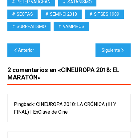
PETER VAUGHAN
SATANISMO
SECTAS
SEMINCI 2018
SITGES 1989
SURREALISMO
VAMPIROS
Navegación
Anterior
Siguiente
de
entradas
2 comentarios en «
CINEUROPA 2018: EL
MARATÓN
»
Pingback:
CINEUROPA 2018: LA CRÓNICA (III Y
FINAL) | EnClave de Cine