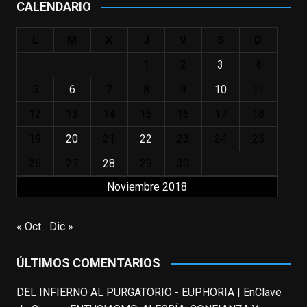
CALENDARIO
#ElIndomableWillHunting
e
...
See More
L
M
X
J
V
S
D
IN MEMORIAM ROBIN WILLIAMS
(1951-2014)
1
2
3
4
enclavedecine.com
Puede que sus últimos años no hiciesen
5
6
7
8
9
10
11
justicia a todo su filmografía anterior.
12
13
14
15
16
17
18
Pero nadie podrá quitarle nunca su
incalculable valor icónico y emotivo para
19
20
21
22
23
24
25
toda una generación.
26
27
28
29
30
View on Facebook
·
Share
Noviembre 2018
EnClave de Cine
updated their status.
« Oct
Dic »
3 weeks ago
ÚLTIMOS COMENTARIOS
This content isn't available right now
When this happens, it's usually because
DEL INFIERNO AL PURGATORIO - EUPHORIA | EnClave
the owner only shared it with a small