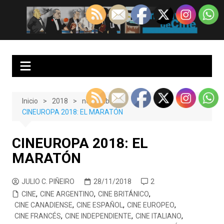
Saltar
al
EnClave de Cine
Crítica cinematográfica y audiovisual. Punto de encuentro para los
contenido
amantes del cine y las series
Inicio
2018
noviembre
CINEUROPA 2018: EL MARATÓN
CINEUROPA 2018: EL
MARATÓN
JULIO C. PIÑEIRO
28/11/2018
2
CINE
,
CINE ARGENTINO
,
CINE BRITÁNICO
,
CINE CANADIENSE
,
CINE ESPAÑOL
,
CINE EUROPEO
,
CINE FRANCÉS
,
CINE INDEPENDIENTE
,
CINE ITALIANO
,