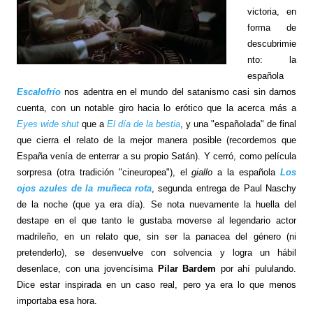
victoria, en
forma de
descubrimie
nto: la
española
Escalofrío
nos adentra en el mundo del satanismo casi sin darnos
cuenta, con un notable giro hacia lo erótico que la acerca más a
Eyes wide shut
que a
El día de la bestia
, y una "españolada" de final
que cierra el relato de la mejor manera posible (recordemos que
España venía de enterrar a su propio Satán). Y cerró, como película
sorpresa (otra tradición "cineuropea"), el
giallo
a la española
Los
ojos azules de la muñeca rota
, segunda entrega de Paul Naschy
de la noche (que ya era día). Se nota nuevamente la huella del
destape en el que tanto le gustaba moverse al legendario actor
madrileño, en un relato que, sin ser la panacea del género (ni
pretenderlo), se desenvuelve con solvencia y logra un hábil
desenlace, con una jovencísima
Pilar Bardem
por ahí pululando.
Dice estar inspirada en un caso real, pero ya era lo que menos
importaba esa hora.