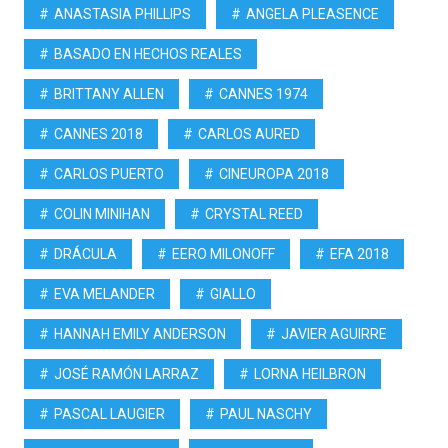
ANASTASIA PHILLIPS
ANGELA PLEASENCE
BASADO EN HECHOS REALES
BRITTANY ALLEN
CANNES 1974
CANNES 2018
CARLOS AURED
CARLOS PUERTO
CINEUROPA 2018
COLIN MINIHAN
CRYSTAL REED
DRÁCULA
EERO MILONOFF
EFA 2018
EVA MELANDER
GIALLO
HANNAH EMILY ANDERSON
JAVIER AGUIRRE
JOSÉ RAMÓN LARRAZ
LORNA HEILBRON
PASCAL LAUGIER
PAUL NASCHY