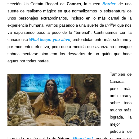
sección Un Certain Regard de
Cannes
, la sueca
Border
: de una
suerte de realismo mágico en que normalizamos lo sobrenatural de
unos personajes extraordinarios, incluso en lo más carnal de la
experiencia humana, vamos pasando a una suerte de
thriller
que nos
va expulsando poco a poco de lo "terrenal". Continuamos con la
canadiense
What keeps you alive
, pretendidamente más solemne y
por momentos efectiva, pero que a medida que avanza no consigue
sobrealimentarse sino con los desvaríos de un guión que hace
aguas por todas partes.
También de
Canadá,
pero más
ambiciosa y
sobre todo
mucho más
lograda, la
mejor
película de
la velada, recién salida de
Sitges
:
Ghostland
, que de primeras se