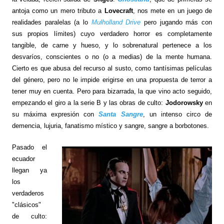
antoja como un mero tributo a
Lovecraft
, nos mete en un juego de
realidades paralelas (a lo
Mulholland Drive
pero jugando más con
sus propios límites) cuyo verdadero horror es completamente
tangible, de carne y hueso, y lo sobrenatural pertenece a los
desvaríos, conscientes o no (o a medias) de la mente humana.
Cierto es que abusa del recurso al susto, como tantísimas películas
del género, pero no le impide erigirse en una propuesta de terror a
tener muy en cuenta. Pero para bizarrada, la que vino acto seguido,
empezando el giro a la serie B y las obras de culto:
Jodorowsky
en
su máxima expresión con
Santa Sangre
, un intenso circo de
demencia, lujuria, fanatismo místico y sangre, sangre a borbotones.
Pasado el
ecuador
llegan ya
los
verdaderos
"clásicos"
de culto: