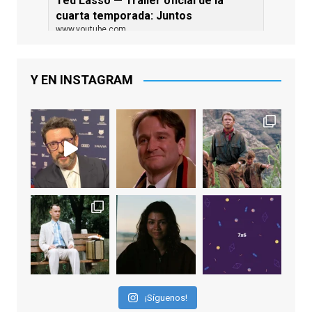
Ted Lasso — Tráiler oficial de la
cuarta temporada: Juntos
www.youtube.com
De los productores ejecutivos Bill
Lawrence y Jason Sudeikis, Ted L...
Y EN INSTAGRAM
Video
View on Facebook
·
Share
EnClave de Cine
2 weeks ago
Sobrecogidos por la noticia de la muerte
de Manolo Solo, camaleónico actor andaluz
que nos ha brindado varias de las
interpretaciones más logradas de los
últimos años, tanto en cine como en
televisión. Ganó el Goya al Mejor Actor de
¡Síguenos!
Reparto en 2026 por Tarde para la Ira, y fue