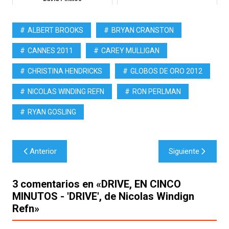
ALBERT BROOKS
BRYAN CRANSTON
CANNES 2011
CAREY MULLIGAN
CHRISTINA HENDRICKS
GLOBOS DE ORO 2012
NICOLAS WINDING REFN
RON PERLMAN
RYAN GOSLING
Navegación
Anterior
Siguiente
de
entradas
3 comentarios en «
DRIVE, EN CINCO
MINUTOS - 'DRIVE', de Nicolas Windign
Refn
»