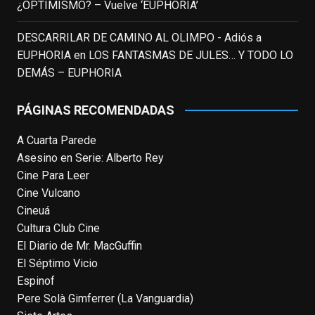
¿OPTIMISMO? – Vuelve ‘EUPHORIA’
When this happens, it's usually because
the owner only shared it with a small
DESCARRILAR DE CAMINO AL OLIMPO - Adiós a
group of people, changed who can see it
or it's been deleted.
EUPHORIA
en
LOS FANTASMAS DE JULES… Y TODO LO
DEMÁS – EUPHORIA
View on Facebook
·
Share
PÁGINAS RECOMENDADAS
EnClave de Cine
A Cuarta Parede
4 weeks ago
Asesino en Serie: Alberto Rey
Fallece a los 78 años el actor
Cine Para Leer
neozelandés Sam Neill. Aunque empezó a
Cine Vulcano
ganar fama en la televisión en los ochenta
Cineuá
como el espía
#Reilly
en la miniserie
Cultura Club Cine
homónima (por la que se llevó su primera
El Diario de Mr. MacGuffin
nominación al Emmy), su verdadera
El Séptimo Vicio
relevancia internacional le llegó en los
Espinof
noventa gracias a
#ParqueJurásico
,
Pere Solà Gimferrer (La Vanguardia)
#LaCazaDelOctubreRojo
,
#elpiano
o el