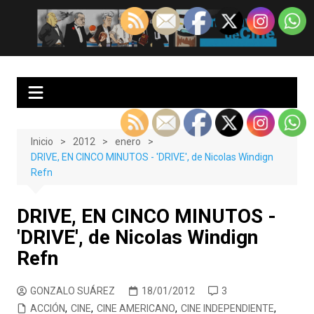
Saltar
al
EnClave de Cine
Crítica cinematográfica y audiovisual. Punto de encuentro para los
contenido
amantes del cine y las series
Inicio
2012
enero
DRIVE, EN CINCO MINUTOS - 'DRIVE', de Nicolas Windign
Refn
DRIVE, EN CINCO MINUTOS -
'DRIVE', de Nicolas Windign
Refn
GONZALO SUÁREZ
18/01/2012
3
ACCIÓN
,
CINE
,
CINE AMERICANO
,
CINE INDEPENDIENTE
,