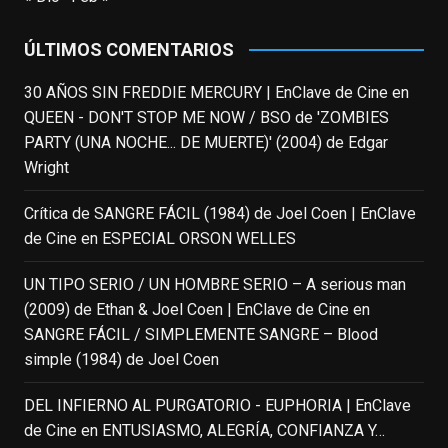
en
#ElClubdelosPoetasMuertos
,
#SeñoraDoubtfire
o
ÚLTIMOS COMENTARIOS
#ElIndomableWillHunting
e
...
See More
30 AÑOS SIN FREDDIE MERCURY | EnClave de Cine
en
IN MEMORIAM ROBIN WILLIAMS
QUEEN - DON'T STOP ME NOW / BSO de 'ZOMBIES
(1951-2014)
enclavedecine.com
PARTY (UNA NOCHE... DE MUERTE)' (2004) de Edgar
Puede que sus últimos años no hiciesen
Wright
justicia a todo su filmografía anterior.
Pero nadie podrá quitarle nunca su
Crítica de SANGRE FÁCIL (1984) de Joel Coen | EnClave
incalculable valor icónico y emotivo para
de Cine
en
ESPECIAL ORSON WELLES
toda una generación.
UN TIPO SERIO / UN HOMBRE SERIO – A serious man
View on Facebook
·
Share
(2009) de Ethan & Joel Coen | EnClave de Cine
en
SANGRE FÁCIL / SIMPLEMENTE SANGRE – Blood
EnClave de Cine
updated their status.
simple (1984) de Joel Coen
4 weeks ago
DEL INFIERNO AL PURGATORIO - EUPHORIA | EnClave
de Cine
en
ENTUSIASMO, ALEGRÍA, CONFIANZA Y…
This content isn't available right now