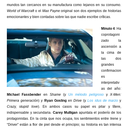
mundos tan cercanos en su manufactura como lejanos en su consumo.
World of Warcraft
o el
Max Payne
original son dos ejemplos de historias
emocionantes y bien contadas sobre las que nadie escribe críticas.
Minuto 4
. Ha
coprotagoni
zado la
ascensión a
la cima de
las dos
grandes
confirmacion
es
interpretativ
as del año:
Michael Fassbender
en
Shame
(y
Un método peligroso
y
X-Men:
Primera generación
) y
Ryan Gosling
en
Drive
(y
Los idus de marzo
y
Crazy, stupid love
). En ambos casos su papel es pilar y títere,
indispensable y secundaria.
Carey Mulligan
apuntala el poderío de los
protagonistas. En la cinta que nos ocupa, los sentimientos entre Irene y
“Driver”
están a flor de piel desde el principio; su historia es tan intensa