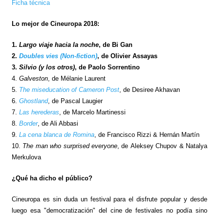
Ficha té
c
nica
Lo mejor de Cineuropa 2018:
1.
Largo viaje hacia la noche
, de Bi Gan
2.
Doubles vies (Non-fiction)
, de Olivier Assayas
3.
Silvio (y los otros)
, de Paolo Sorrentino
4.
Galveston
, de Mélanie Laurent
5.
The miseducation of Cameron Post
, de Desiree Akhavan
6.
Ghostland
, de Pascal Laugier
7.
Las herederas
, de Marcelo Martinessi
8.
Border
, de Ali Abbasi
9.
La cena blanca de Romina
, de Francisco Rizzi & Hernán Martín
10.
The man who surprised everyone
, de Aleksey Chupov & Natalya
Merkulova
¿Qué ha dicho el público?
Cineuropa es sin duda un festival para el disfrute popular y desde
luego esa "democratización" del cine de festivales no podía sino