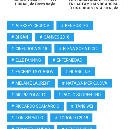
HORAS’, de Danny Boyle
EN LAS FAMILIAS DE AHORA -
'LOS CHICOS ESTÁ BIEN', de
L...
ALEKSEY CHUPOV
BEN FOSTER
BI GAN
CANNES 2018
CINEUROPA 2018
ELENA SOFIA RICCI
ELLE FANNING
ENFERMEDAD
EVGENIY TSYGANOV
HUANG JUE
MÉLANIE LAURENT
NATALYA MERKULOVA
NIC PIZZOLATTO
PAOLO SORRENTINO
RICCARDO SCAMARCIO
TANG WEI
TONI SERVILLO
TORONTO 2018