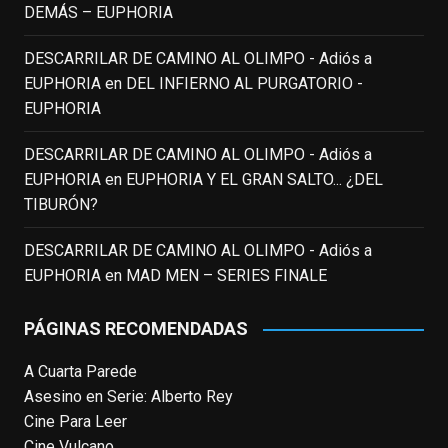
incalculable valor icónico y emotivo para
DEMÁS – EUPHORIA
toda una generación.
DESCARRILAR DE CAMINO AL OLIMPO - Adiós a
View on Facebook
·
Share
EUPHORIA
en
DEL INFIERNO AL PURGATORIO -
EUPHORIA
EnClave de Cine
updated their status.
3 weeks ago
DESCARRILAR DE CAMINO AL OLIMPO - Adiós a
EUPHORIA
en
EUPHORIA Y EL GRAN SALTO... ¿DEL
TIBURÓN?
This content isn't available right now
When this happens, it's usually because
DESCARRILAR DE CAMINO AL OLIMPO - Adiós a
the owner only shared it with a small
EUPHORIA
en
MAD MEN – SERIES FINALE
group of people, changed who can see it
or it's been deleted.
PÁGINAS RECOMENDADAS
View on Facebook
·
Share
A Cuarta Parede
Asesino en Serie: Alberto Rey
EnClave de Cine
Cine Para Leer
4 weeks ago
Cine Vulcano