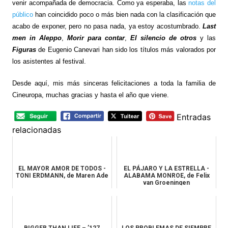
venir acompañada de democracia. Como ya esperaba, las
notas del
público
han coincidido poco o más bien nada con la clasificación que
acabo de exponer, pero no pasa nada, ya estoy acostumbrado.
Last
men in
Aleppo
,
Morir para contar
,
El silencio de otros
y las
Figuras
de Eugenio Canevari han sido los títulos más valorados por
los asistentes al festival.
Desde aquí, mis más sinceras felicitaciones a toda la familia de
Cineuropa, muchas gracias y hasta el año que viene.
Entradas
relacionadas
EL MAYOR AMOR DE TODOS -
EL PÁJARO Y LA ESTRELLA -
TONI ERDMANN, de Maren Ade
ALABAMA MONROE, de Felix
van Groeningen
BIGGER THAN LIFE – ’127
LOS PROBLEMAS DE SIEMPRE