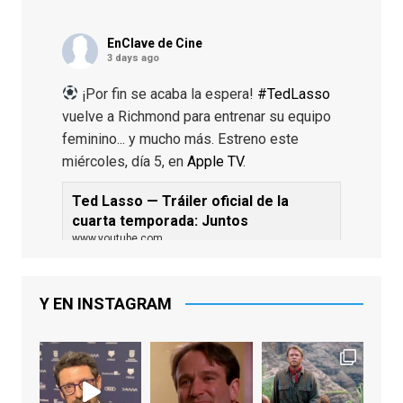
EnClave de Cine
3 days ago
¡Por fin se acaba la espera!
#TedLasso
vuelve a Richmond para entrenar su equipo
feminino... y mucho más. Estreno este
miércoles, día 5, en
Apple TV
.
Ted Lasso — Tráiler oficial de la
cuarta temporada: Juntos
www.youtube.com
De los productores ejecutivos Bill
Lawrence y Jason Sudeikis, Ted L...
Y EN INSTAGRAM
Video
View on Facebook
·
Share