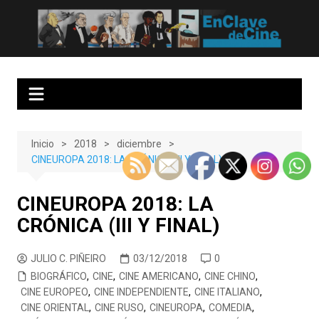
Saltar
al
EnClave de Cine
Crítica cinematográfica y audiovisual. Punto de encuentro para los
contenido
amantes del cine y las series
Inicio
2018
diciembre
CINEUROPA 2018: LA CRÓNICA (III Y FINAL)
CINEUROPA 2018: LA
CRÓNICA (III Y FINAL)
JULIO C. PIÑEIRO
03/12/2018
0
BIOGRÁFICO
,
CINE
,
CINE AMERICANO
,
CINE CHINO
,
CINE EUROPEO
,
CINE INDEPENDIENTE
,
CINE ITALIANO
,
CINE ORIENTAL
,
CINE RUSO
,
CINEUROPA
,
COMEDIA
,