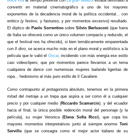
dolce vita
al tiempo presente con
La gran belleza
estaba destinado a
convertir en material cinematográfico a uno de los mayores
exponentes de la decadencia moral de la política occidental... con
erótico (y festivo, y fastuoso, y por momentos excesivo) resultado.
El díptico de
Paolo Sorrentino
sobre
Silvio Berlusconi
(que fuera
de Italia se ofrecerá como un único volumen compacto y reducido, el
que el festival nos ha ofrecido), si bien temáticamente emparentada
con
Il divo
, se acerca mucho más en el plano moral y estilístico a la
película que le valió el
Oscar
, incidiendo con más energía ese estilo
casi videoclipero, que por momentos parece llevarnos a un tema
cualquiera de
dance
con numerosas mujeres bailando ligeritas de
ropa... hedonismo al más puro estilo de Il Cavaliere.
Como contrapunto al protagonista absoluto, tenemos en la primera
mitad del metraje a un trepa que aspira a ser como él a cualquier
precio y por cualquier medio (
Riccardo Scamarcio
); y del ecuador
hacia el final, la única posible redención moral del personaje (y la
película), su mujer Veronica (
Elena Sofia Ricci
), que copa los
mayores momentos interpretativos junto al siempre enorme
Toni
Servillo
(que se consagra como el mejor actor italiano de su