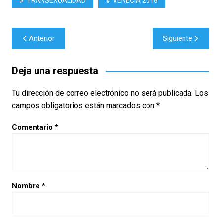
TRANSEXUALIDAD
VENECIA 2018
Navegación
Anterior
Siguiente
de
entradas
Deja una respuesta
Tu dirección de correo electrónico no será publicada.
Los
campos obligatorios están marcados con
*
Comentario
*
Nombre
*