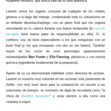
incipiente romance, que nunca sale de su fase platónica.
Laurent vence los lugares comunes de cualquier de los citados
géneros a lo largo del metraje, condensando todo su virtuosismo en
un brillante desenlace/epílogo, con un plano final que me seguirá
retumbando en la cabeza durante una buena temporada (la
canción
escogida
tiene buena parte de responsabilidad en ello). Sí, lo
confieso, soy de esos espectadores a los que conquistas con un
buen final (y los que mosqueas con uno no tan bueno). También
huyen de los vicios de unos personajes aparentemente
estereotipiados
Ben Foster
y
Elle Fanning
, pletóricos y con mucha
química (ingrediente fundamental de la propuesta).
Aparte de su ya desmostrada habilidad como directora de actores,
Laurent se muestra muy solvente en las escenas más puramente de
thriller
, con muy buen tacto para la composición sin recurrir a las
soluciones de siempre: es momento de dejar de recordarla como "la
chica de
Malditos bastardos
" y estar atentos a ella como una
cineasta a seguir.