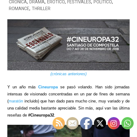
CRÓNICA
,
DRAMA
,
ERÓTICO
,
FESTIVALES
,
POLÍTICO
,
ROMANCE
,
THRILLER
(crónicas anteriores)
Y un año más
Cineuropa
se pasó volando. Han sido jornadas
intensas de visionado concentradas en un par de fines de semana
(
maratón
incluido) que han dado para mucho cine, muy variado y de
una calidad media bastante apreciable. Sin más, aquí van las última
reseñas de
#Cineuropa32
.