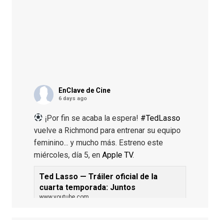
EnClave de Cine
6 days ago
¡Por fin se acaba la espera!
#TedLasso
vuelve a Richmond para entrenar su equipo
feminino... y mucho más. Estreno este
miércoles, día 5, en
Apple TV
.
Ted Lasso — Tráiler oficial de la
cuarta temporada: Juntos
www.youtube.com
De los productores ejecutivos Bill
Lawrence y Jason Sudeikis, Ted L...