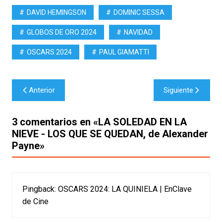
DAVID HEMINGSON
DOMINIC SESSA
GLOBOS DE ORO 2024
NAVIDAD
OSCARS 2024
PAUL GIAMATTI
Navegación
Anterior
Siguiente
de
entradas
3 comentarios en «
LA SOLEDAD EN LA
NIEVE - LOS QUE SE QUEDAN, de Alexander
Payne
»
Pingback:
OSCARS 2024: LA QUINIELA | EnClave
de Cine