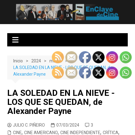
Saltar
al
EnClave de Cine
Crítica cinematográfica y audiovisual. Punto de encuentro para los
contenido
amantes del cine y las series
Inicio
2024
marzo
LA SOLEDAD EN LA NIEVE - LOS QUE SE QUEDAN, de
Alexander Payne
LA SOLEDAD EN LA NIEVE -
LOS QUE SE QUEDAN, de
Alexander Payne
JULIO C. PIÑEIRO
07/03/2024
3
CINE
,
CINE AMERICANO
,
CINE INDEPENDIENTE
,
CRÍTICA
,