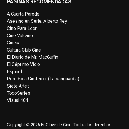
PÁGINAS RECOMENDADAS
View on Facebook
·
Share
A Cuarta Parede
Asesino en Serie: Alberto Rey
EnClave de Cine
Cine Para Leer
4 weeks ago
Cine Vulcano
Cineuá
Fallece a los 78 años el actor
Cultura Club Cine
neozelandés Sam Neill. Aunque empezó a
El Diario de Mr. MacGuffin
ganar fama en la televisión en los ochenta
El Séptimo Vicio
como el espía
#Reilly
en la miniserie
Espinof
homónima (por la que se llevó su primera
Pere Solà Gimferrer (La Vanguardia)
nominación al Emmy), su verdadera
Siete Artes
relevancia internacional le llegó en los
TodoSeries
noventa gracias a
#ParqueJurásico
,
Visual 404
#LaCazaDelOctubreRojo
,
#elpiano
o el
telefilm
#Merlín
, por la que fue nominado al
Emmy y al
...
See More
Photo
Copyright © 2026 EnClave de Cine. Todos los derechos