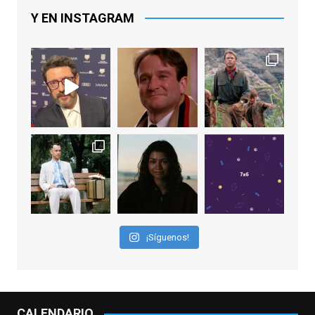
Y EN INSTAGRAM
Video
View on Facebook
·
Share
EnClave de Cine
2 weeks ago
Sobrecogidos por la noticia de la muerte
de Manolo Solo, camaleónico actor andaluz
que nos ha brindado varias de las
interpretaciones más logradas de los
últimos años, tanto en cine como en
televisión. Ganó el Goya al Mejor Actor de
¡Síguenos!
Reparto en 2026 por Tarde para la Ira, y fue
nominado hasta en otras cuatro ocasiones
(la última, en esta última edición, como actor
principal por Una Quinta Por
...
See More
CALENDARIO