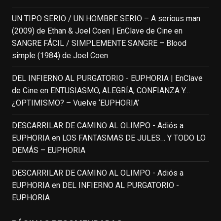
IN MEMORIAM ROBIN WILLIAMS
(1951-2014)
UN TIPO SERIO / UN HOMBRE SERIO – A serious man
enclavedecine.com
(2009) de Ethan & Joel Coen | EnClave de Cine
en
Puede que sus últimos años no hiciesen
SANGRE FÁCIL / SIMPLEMENTE SANGRE – Blood
justicia a todo su filmografía anterior.
simple (1984) de Joel Coen
Pero nadie podrá quitarle nunca su
incalculable valor icónico y emotivo para
DEL INFIERNO AL PURGATORIO - EUPHORIA | EnClave
toda una generación.
de Cine
en
ENTUSIASMO, ALEGRÍA, CONFIANZA Y…
View on Facebook
·
Share
¿OPTIMISMO? – Vuelve ‘EUPHORIA’
DESCARRILAR DE CAMINO AL OLIMPO - Adiós a
EnClave de Cine
updated their status.
EUPHORIA
en
LOS FANTASMAS DE JULES… Y TODO LO
4 weeks ago
DEMÁS – EUPHORIA
This content isn't available right now
DESCARRILAR DE CAMINO AL OLIMPO - Adiós a
When this happens, it's usually because
EUPHORIA
en
DEL INFIERNO AL PURGATORIO -
the owner only shared it with a small
EUPHORIA
group of people, changed who can see it
or it's been deleted.