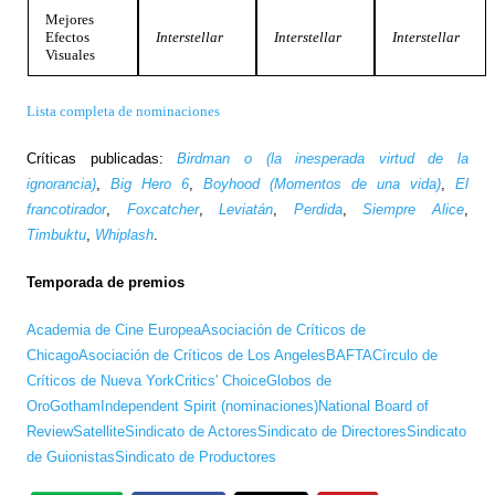
Mejores
Efectos
Interstellar
Interstellar
Interstellar
Visuales
Lista completa de nominaciones
Críticas publicadas:
Birdman o (la inesperada virtud de la
ignorancia)
,
Big Hero 6
,
Boyhood (Momentos de una vida)
,
El
francotirador
,
Foxcatcher
,
Leviatán
,
Perdida
,
Siempre Alice
,
Timbuktu
,
Whiplash
.
Temporada de premios
Academia de Cine Europea
Asociación de Críticos de
Chicago
Asociación de Críticos de Los Angeles
BAFTA
Círculo de
Críticos de Nueva York
Critics' Choice
Globos de
Oro
Gotham
Independent Spirit (nominaciones)
National Board of
Review
Satellite
Sindicato de Actores
Sindicato de Directores
Sindicato
de Guionistas
Sindicato de Productores