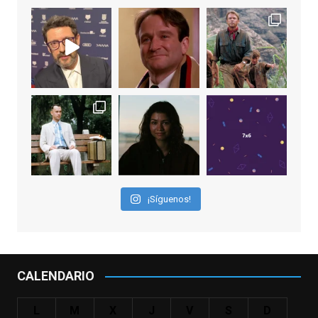
View on Facebook
·
Share
EnClave de Cine
1 week ago
Sobrecogidos por la noticia de la muerte
de Manolo Solo, camaleónico actor andaluz
que nos ha brindado varias de las
interpretaciones más logradas de los
últimos años, tanto en cine como en
televisión. Ganó el Goya al Mejor Actor de
¡Síguenos!
Reparto en 2026 por Tarde para la Ira, y fue
nominado hasta en otras cuatro ocasiones
(la última, en esta última edición, como actor
principal por Una Quinta Por
...
See More
CALENDARIO
Video
View on Facebook
·
Share
L
M
X
J
V
S
D