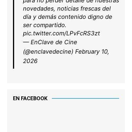
para no perder detalle de nuestras
novedades, noticias frescas del
día y demás contenido digno de
ser compartido.
pic.twitter.com/LPvFcRS3zt
— EnClave de Cine
(@enclavedecine)
February 10,
2026
EN FACEBOOK