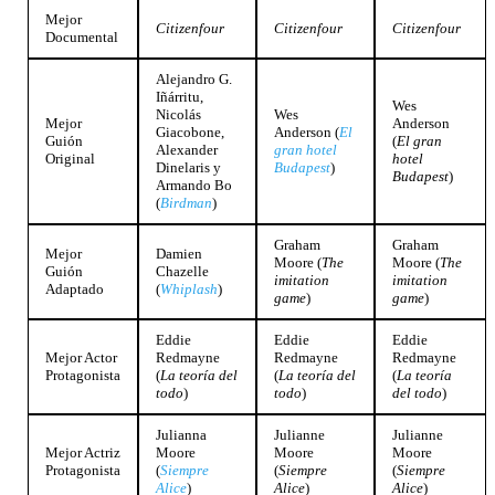
Mejor
Citizenfour
Citizenfour
Citizenfour
Documental
Alejandro G.
Iñárritu,
Wes
Nicolás
Wes
Mejor
Anderson
Giacobone,
Anderson (
El
Guión
(
El gran
Alexander
gran hotel
Original
hotel
Dinelaris y
Budapest
)
Budapest
)
Armando Bo
(
Birdman
)
Graham
Graham
Mejor
Damien
Moore (
The
Moore (
The
Guión
Chazelle
imitation
imitation
Adaptado
(
Whiplash
)
game
)
game
)
Eddie
Eddie
Eddie
Mejor Actor
Redmayne
Redmayne
Redmayne
Protagonista
(
La teoría del
(
La teoría del
(
La teoría
todo
)
todo
)
del todo
)
Julianna
Julianne
Julianne
Mejor Actriz
Moore
Moore
Moore
Protagonista
(
Siempre
(
Siempre
(
Siempre
Alice
)
Alice
)
Alice
)