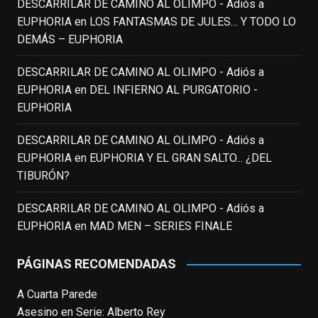
DESCARRILAR DE CAMINO AL OLIMPO - Adiós a
Puede que sus últimos años no hiciesen
EUPHORIA
en
LOS FANTASMAS DE JULES… Y TODO LO
justicia a todo su filmografía anterior.
DEMÁS – EUPHORIA
Pero nadie podrá quitarle nunca su
incalculable valor icónico y emotivo para
DESCARRILAR DE CAMINO AL OLIMPO - Adiós a
toda una generación.
EUPHORIA
en
DEL INFIERNO AL PURGATORIO -
View on Facebook
·
Share
EUPHORIA
DESCARRILAR DE CAMINO AL OLIMPO - Adiós a
EnClave de Cine
updated their status.
EUPHORIA
en
EUPHORIA Y EL GRAN SALTO... ¿DEL
3 weeks ago
TIBURÓN?
This content isn't available right now
DESCARRILAR DE CAMINO AL OLIMPO - Adiós a
When this happens, it's usually because
EUPHORIA
en
MAD MEN – SERIES FINALE
the owner only shared it with a small
group of people, changed who can see it
PÁGINAS RECOMENDADAS
or it's been deleted.
A Cuarta Parede
View on Facebook
·
Share
Asesino en Serie: Alberto Rey