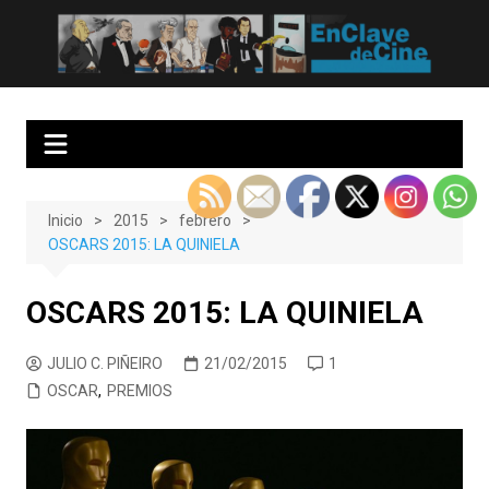
Saltar
al
EnClave de Cine
Crítica cinematográfica y audiovisual. Punto de encuentro para los
contenido
amantes del cine y las series
Inicio
2015
febrero
OSCARS 2015: LA QUINIELA
OSCARS 2015: LA QUINIELA
JULIO C. PIÑEIRO
21/02/2015
1
OSCAR
,
PREMIOS