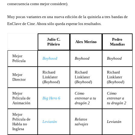
consecuencia como mejor considere).
Muy pocas variantes en una nueva edición de la quiniela a tres bandas de
EnClave de Cine. Ahora sólo queda esperar los resultados.
Julio C.
Pedro
Alex Merino
Piñeiro
Mandías
Mejor
Boyhood
Boyhood
Boyhood
Película
Richard
Richard
Richard
Mejor
Linklater
Linklater
Linklater
Director
(
Boyhood
)
(
Boyhood
)
(
Boyhood
)
Mejor
Cómo
Cómo
Película de
Big Hero 6
entrenar a tu
entrenar a
Animación
dragón 2
tu dragón 2
Mejor
Película de
Relatos
Leviatán
Leviatán
Habla no
salvajes
Inglesa