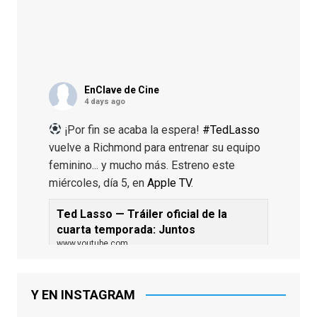
EnClave de Cine
4 days ago
¡Por fin se acaba la espera!
#TedLasso
vuelve a Richmond para entrenar su equipo
feminino... y mucho más. Estreno este
miércoles, día 5, en
Apple TV
.
Ted Lasso — Tráiler oficial de la
cuarta temporada: Juntos
www.youtube.com
De los productores ejecutivos Bill
Lawrence y Jason Sudeikis, Ted L...
Y EN INSTAGRAM
Video