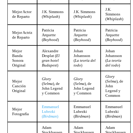
J.K.
Mejor Actor
J.K. Simmons
J.K. Simmons
Simmons
de Reparto
(
Whiplash
)
(
Whiplash
)
(
Whiplash
)
Patricia
Patricia
Patricia
Mejor Actriz
Arquette
Arquette
Arquette
de Reparto
(
Boyhood
)
(
Boyhood
)
(
Boyhood
)
Mejor
Alexandre
Johan
Johan
Banda
Desplat (
El
Johansson
Johansson
Sonora
gran hotel
(
La teoría del
(
La teoría
Original
Budapest
)
todo
)
del todo
)
Glory
Glory
Glory
Mejor
(
Selma
), de
(
Selma
), de
(
Selma
), de
Canción
John
John Legend
John Legend
Original
Legend y
y Common
y Common
Common
Emmanuel
Emmanuel
Emmanuel
Mejor
Lubezki
Lubezki
Lubezki
Fotografía
(
Birdman
)
(
Birdman
)
(
Birdman
)
Adam
Adam
Adam
Stockhausen
Stockhausen
Stockhausen