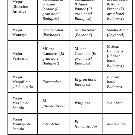
Mejor
& Anna
& Anna
& Anna
Dirección
Pinnoc (
El
Pinnoc (
El
Pinnoc (
El
Artística
gran hotel
gran hotel
gran hotel
Budapest
)
Budapest
)
Budapest
)
Mejor
Sandra Adair
Sandra Adair
Sandra Adair
Montaje
(
Boyhood
)
(
Boyhood
)
(
Boyhood
)
Milena
Milena
Milena
Canonero
Mejor
Canonero (
El
Canonero (
El
(
El gran
Vestuario
gran hotel
gran hotel
hotel
Budapest
)
Budapest
)
Budapest
)
Mejor
El gran
El gran hotel
Maquillaje
Foxcatcher
hotel
Budapest
y Peluquería
Budapest
Mejor
El
Mezcla de
Whiplash
Whiplash
francotirador
Sonido
Mejor
El
Montaje de
Interstellar
Interstellar
francotirador
Sonido