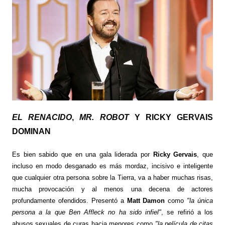
EL RENACIDO
,
MR. ROBOT
Y RICKY GERVAIS
DOMINAN
Es bien sabido que en una gala liderada por
Ricky Gervais
, que
incluso en modo desganado es más mordaz, incisivo e inteligente
que cualquier otra persona sobre la Tierra, va a haber muchas risas,
mucha provocación y al menos una decena de actores
profundamente ofendidos. Presentó a
Matt Damon
como
"la única
persona a la que
Ben Affleck
no ha sido infiel"
, se refirió a los
abusos sexuales de curas hacia menores como
"la película de citas