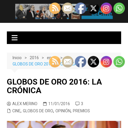
Saltar
al
EnClave de Cine
Crítica cinematográfica y audiovisual. Punto de encuentro para los
contenido
amantes del cine y las series
Inicio
2016
enero
GLOBOS DE ORO 2016: LA CRÓNICA
GLOBOS DE ORO 2016: LA
CRÓNICA
ALEX MERINO
11/01/2016
3
CINE
,
GLOBOS DE ORO
,
OPINIÓN
,
PREMIOS