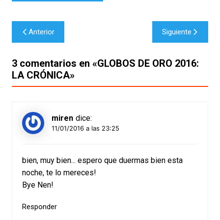
Navegación
Anterior
Siguiente
de
entradas
3 comentarios en «
GLOBOS DE ORO 2016:
LA CRÓNICA
»
miren
dice:
11/01/2016 a las 23:25
bien, muy bien... espero que duermas bien esta
noche, te lo mereces!
Bye Nen!
Responder