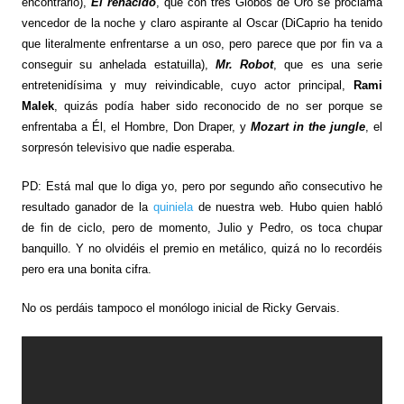
encontrarlo),
El renacido
, que con tres Globos de Oro se proclama
vencedor de la noche y claro aspirante al Oscar (DiCaprio ha tenido
que literalmente enfrentarse a un oso, pero parece que por fin va a
conseguir su anhelada estatuilla),
Mr. Robot
, que es una serie
entretenidísima y muy reivindicable, cuyo actor principal,
Rami
Malek
, quizás podía haber sido reconocido de no ser porque se
enfrentaba a Él, el Hombre, Don Draper, y
Mozart in the jungle
, el
sorpresón televisivo que nadie esperaba.
PD: Está mal que lo diga yo, pero por segundo año consecutivo he
resultado ganador de la
quiniela
de nuestra web. Hubo quien habló
de fin de ciclo, pero de momento, Julio y Pedro, os toca chupar
banquillo. Y no olvidéis el premio en metálico, quizá no lo recordéis
pero era una bonita cifra.
No os perdáis tampoco el monólogo inicial de Ricky Gervais.