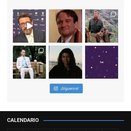
Video
View on Facebook
·
Share
EnClave de Cine
1 week ago
Sobrecogidos por la noticia de la muerte
de Manolo Solo, camaleónico actor andaluz
que nos ha brindado varias de las
interpretaciones más logradas de los
últimos años, tanto en cine como en
televisión. Ganó el Goya al Mejor Actor de
¡Síguenos!
Reparto en 2026 por Tarde para la Ira, y fue
nominado hasta en otras cuatro ocasiones
(la última, en esta última edición, como actor
principal por Una Quinta Por
...
See More
CALENDARIO
Video