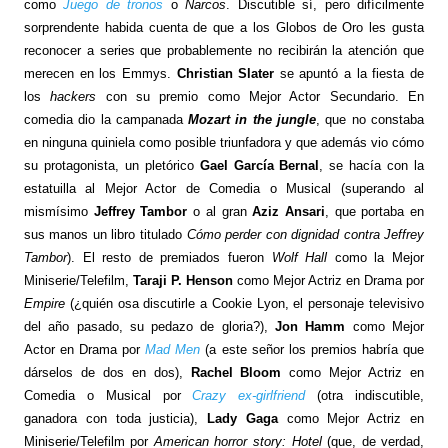
como
Juego de tronos
o
Narcos
. Discutible sí, pero difícilmente
sorprendente habida cuenta de que a los Globos de Oro les gusta
reconocer a series que probablemente no recibirán la atención que
merecen en los Emmys.
Christian Slater
se apuntó a la fiesta de
los
hackers
con su premio como Mejor Actor Secundario. En
comedia dio la campanada
Mozart in the jungle
, que no constaba
en ninguna quiniela como posible triunfadora y que además vio cómo
su protagonista, un pletórico
Gael García Bernal
, se hacía con la
estatuilla al Mejor Actor de Comedia o Musical (superando al
mismísimo
Jeffrey Tambor
o al gran
Aziz Ansari
, que portaba en
sus manos un libro titulado
Cómo perder con dignidad contra Jeffrey
Tambor
). El resto de premiados fueron
Wolf Hall
como la Mejor
Miniserie/Telefilm,
Taraji P. Henson
como Mejor Actriz en Drama por
Empire
(¿quién osa discutirle a Cookie Lyon, el personaje televisivo
del año pasado, su pedazo de gloria?),
Jon Hamm
como Mejor
Actor en Drama por
Mad Men
(a este señor los premios habría que
dárselos de dos en dos),
Rachel Bloom
como Mejor Actriz en
Comedia o Musical por
Crazy ex-girlfriend
(otra indiscutible,
ganadora con toda justicia),
Lady Gaga
como Mejor Actriz en
Miniserie/Telefilm por
American horror story: Hotel
(que, de verdad,