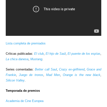
Lista completa de premiados
Críticas publicadas:
El club
,
El hijo de Saúl
,
El puente de los espías
,
La chica danesa
,
Mustang
.
Series comentadas:
Better call Saul
,
Crazy ex-girlfriend
,
Grace and
Frankie
,
Juego de tronos
,
Mad Men
,
Orange is the new black
,
Silicon Valley
.
Temporada de premios
Academia de Cine Europea