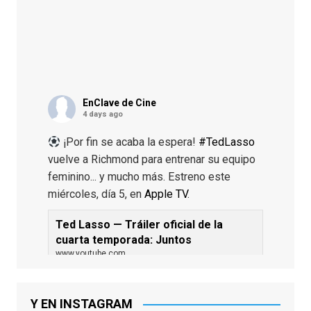
EnClave de Cine
4 days ago
¡Por fin se acaba la espera!
#TedLasso
vuelve a Richmond para entrenar su equipo
feminino... y mucho más. Estreno este
miércoles, día 5, en
Apple TV
.
Ted Lasso — Tráiler oficial de la
cuarta temporada: Juntos
www.youtube.com
De los productores ejecutivos Bill
Lawrence y Jason Sudeikis, Ted L...
Y EN INSTAGRAM