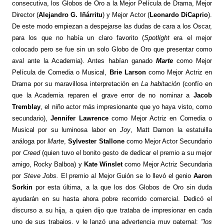
consecutiva, los Globos de Oro a la Mejor Película de Drama, Mejor
Director (
Alejandro G. Iñárritu
) y Mejor Actor (
Leonardo DiCaprio
).
De este modo empiezan a despejarse las dudas de cara a los Oscar,
para los que no había un claro favorito (
Spotlight
era el mejor
colocado pero se fue sin un solo Globo de Oro que presentar como
aval ante la Academia). Antes habían ganado
Marte
como Mejor
Película de Comedia o Musical,
Brie Larson
como Mejor Actriz en
Drama por su maravillosa interpretación en
La habitación
(confío en
que la Academia reparen el grave error de no nominar a
Jacob
Tremblay
, el niño actor más impresionante que yo haya visto, como
secundario),
Jennifer Lawrence
como Mejor Actriz en Comedia o
Musical por su luminosa labor en
Joy
, Matt Damon la estatuilla
análoga por
Marte
,
Sylvester Stallone
como Mejor Actor Secundario
por
Creed
(quien tuvo el bonito gesto de dedicar el premio a su mejor
amigo, Rocky Balboa) y
Kate Winslet
como Mejor Actriz Secundaria
por
Steve
Jobs.
El premio al Mejor Guión se lo llevó el genio
Aaron
Sorkin
por esta última, a la que los dos Globos de Oro sin duda
ayudarán en su hasta ahora pobre recorrido comercial. Dedicó el
discurso a su hija, a quien dijo que trataba de impresionar en cada
uno de sus trabajos, y le lanzó una advertencia muy paternal:
"los