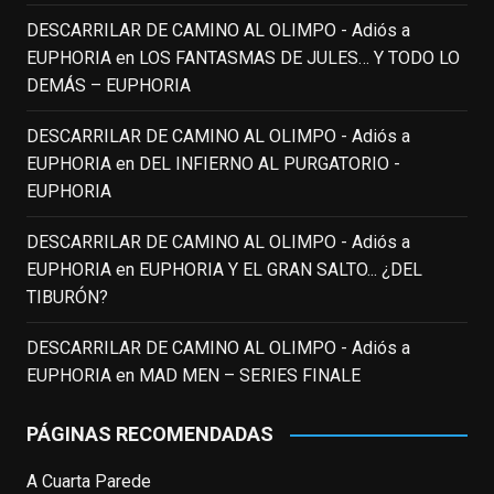
enclavedecine.com
DESCARRILAR DE CAMINO AL OLIMPO - Adiós a
Puede que sus últimos años no hiciesen
EUPHORIA
en
LOS FANTASMAS DE JULES… Y TODO LO
justicia a todo su filmografía anterior.
DEMÁS – EUPHORIA
Pero nadie podrá quitarle nunca su
incalculable valor icónico y emotivo para
DESCARRILAR DE CAMINO AL OLIMPO - Adiós a
toda una generación.
EUPHORIA
en
DEL INFIERNO AL PURGATORIO -
View on Facebook
·
Share
EUPHORIA
DESCARRILAR DE CAMINO AL OLIMPO - Adiós a
EnClave de Cine
updated their status.
EUPHORIA
en
EUPHORIA Y EL GRAN SALTO... ¿DEL
3 weeks ago
TIBURÓN?
This content isn't available right now
DESCARRILAR DE CAMINO AL OLIMPO - Adiós a
When this happens, it's usually because
EUPHORIA
en
MAD MEN – SERIES FINALE
the owner only shared it with a small
group of people, changed who can see it
PÁGINAS RECOMENDADAS
or it's been deleted.
A Cuarta Parede
View on Facebook
·
Share