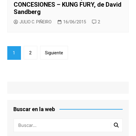
CONCESIONES – KUNG FURY, de David
Sandberg
JULIO C. PIÑEIRO
16/06/2015
2
Paginación
1
2
Siguiente
de
entradas
Buscar en la web