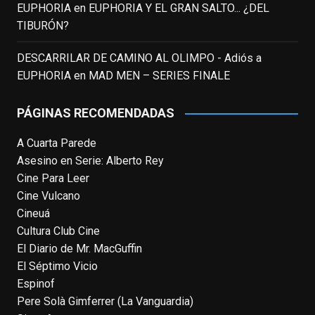
EUPHORIA
en
EUPHORIA Y EL GRAN SALTO... ¿DEL
TIBURÓN?
This content isn't available right now
When this happens, it's usually because
DESCARRILAR DE CAMINO AL OLIMPO - Adiós a
the owner only shared it with a small
EUPHORIA
en
MAD MEN – SERIES FINALE
group of people, changed who can see it
or it's been deleted.
PÁGINAS RECOMENDADAS
View on Facebook
·
Share
A Cuarta Parede
Asesino en Serie: Alberto Rey
EnClave de Cine
Cine Para Leer
4 weeks ago
Cine Vulcano
Fallece a los 78 años el actor
Cineuá
neozelandés Sam Neill. Aunque empezó a
Cultura Club Cine
ganar fama en la televisión en los ochenta
El Diario de Mr. MacGuffin
como el espía
#Reilly
en la miniserie
El Séptimo Vicio
homónima (por la que se llevó su primera
Espinof
nominación al Emmy), su verdadera
Pere Solà Gimferrer (La Vanguardia)
relevancia internacional le llegó en los