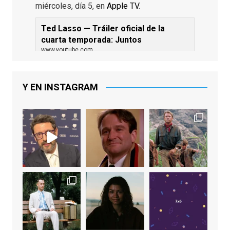
miércoles, día 5, en
Apple TV
.
Ted Lasso — Tráiler oficial de la
cuarta temporada: Juntos
www.youtube.com
De los productores ejecutivos Bill
Lawrence y Jason Sudeikis, Ted L...
Y EN INSTAGRAM
Video
View on Facebook
·
Share
EnClave de Cine
1 week ago
Sobrecogidos por la noticia de la muerte
de Manolo Solo, camaleónico actor andaluz
que nos ha brindado varias de las
interpretaciones más logradas de los
últimos años, tanto en cine como en