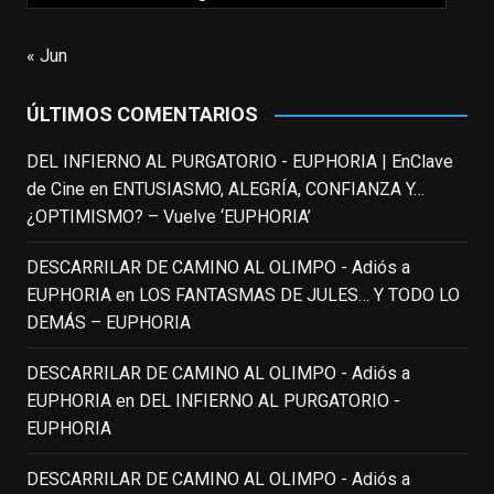
trágica muerte. Hoy el actor
estadounidense, leyenda por sus papeles
« Jun
en
#ElClubdelosPoetasMuertos
,
#SeñoraDoubtfire
o
ÚLTIMOS COMENTARIOS
#ElIndomableWillHunting
e
...
See More
DEL INFIERNO AL PURGATORIO - EUPHORIA | EnClave
IN MEMORIAM ROBIN WILLIAMS
de Cine
en
ENTUSIASMO, ALEGRÍA, CONFIANZA Y…
(1951-2014)
enclavedecine.com
¿OPTIMISMO? – Vuelve ‘EUPHORIA’
Puede que sus últimos años no hiciesen
justicia a todo su filmografía anterior.
DESCARRILAR DE CAMINO AL OLIMPO - Adiós a
Pero nadie podrá quitarle nunca su
EUPHORIA
en
LOS FANTASMAS DE JULES… Y TODO LO
incalculable valor icónico y emotivo para
DEMÁS – EUPHORIA
toda una generación.
DESCARRILAR DE CAMINO AL OLIMPO - Adiós a
View on Facebook
·
Share
EUPHORIA
en
DEL INFIERNO AL PURGATORIO -
EUPHORIA
EnClave de Cine
updated their status.
3 weeks ago
DESCARRILAR DE CAMINO AL OLIMPO - Adiós a