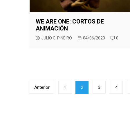
WE ARE ONE: CORTOS DE
ANIMACIÓN
JULIO C. PIÑEIRO
04/06/2020
0
Paginación
Anterior
1
2
3
4
de
entradas