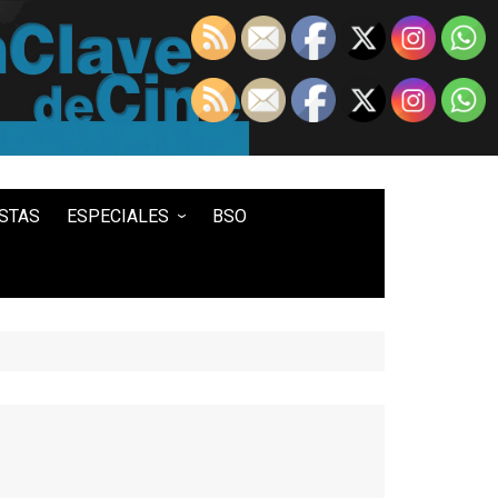
STAS
ESPECIALES
BSO
LO MEJOR DE...
100 ENTRADAS
500 ENTRADAS
IN MEMORIAM DAVID LYNCH
HISTORIA DEL WESTERN
STAR WARS
TWIN PEAKS