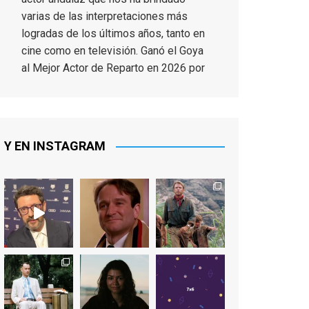
varias de las interpretaciones más
logradas de los últimos años, tanto en
cine como en televisión. Ganó el Goya
al Mejor Actor de Reparto en 2026 por
Tarde para la Ira, y fue nominado hasta
en otras cuatro ocasiones (la última,
en esta última edición, como actor
principal por Una Quinta Por
...
See More
Y EN INSTAGRAM
Video
View on Facebook
·
Share
EnClave de Cine
2 weeks ago
"El adulto divertido y juguetón que
todos los niños querríamos tener en
nuestras familias, el carroza cachondo