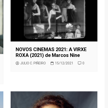
TED LASSO
CINEMA NOVO
SILEÑO
ENECIA
BORED TO DEATH
THE BEAR
XICANO
ALENCIA
BREAKING BAD
TRUE DETECTIVE
ESTIVAL DE CINE ITALIANO
CALIFORNICATION
E MADRID
COMMUNITY
ESTIVAL DE SERIES DE
CÓMO CONOCÍ A VUESTRA
ADRID
MADRE
NOVOS CINEMAS 2021: A VIRXE
DARK
ROXA (2021) de Marcos Nine
EL MINISTERIO DEL TIEMPO
JULIO C. PIÑEIRO
15/12/2021
0
EUPHORIA
HOMELAND
FARIÑA
GLEE
JUEGO DE TRONOS