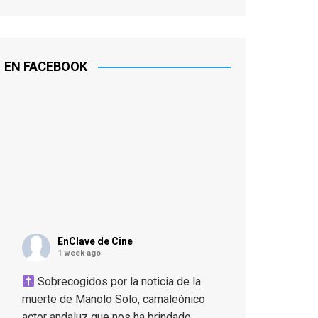
EN FACEBOOK
EnClave de Cine
1 week ago
Sobrecogidos por la noticia de la
muerte de Manolo Solo, camaleónico
actor andaluz que nos ha brindado