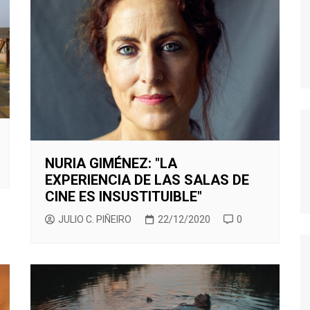
MODERN FAMILY
MR. ROBOT
MAD MEN
MISFITS
NEW GIRL
PERDIDOS
POR TRECE RAZONES
NURIA GIMÉNEZ: "LA
RUBICON
EXPERIENCIA DE LAS SALAS DE
SEX EDUCATION
CINE ES INSUSTITUIBLE"
STRANGER THINGS
JULIO C. PIÑEIRO
22/12/2020
0
THE KILLING
THE LEFTOVERS
THE WIRE
TRUE BLOOD