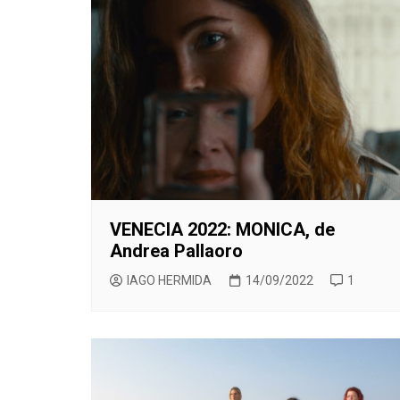
CINE ORIENTAL
COMEDIA
CINE BRA
V
CORTOMETRAJES
CÓMIC
CINE ME
V
TELEFILMS
DOCUMENTAL
F
D
EXPERIMENTAL
F
ÉPOCA
M
ERÓTICO
FANTASÍA
VENECIA 2022: MONICA, de
HISTÓRICA
Andrea Pallaoro
MÚSICA
IAGO HERMIDA
14/09/2022
1
NATURALEZA
THRILLER
WESTERN