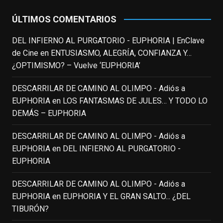
estadounidense, leyenda por sus papeles
en
#ElClubdelosPoetasMuertos
,
ÚLTIMOS COMENTARIOS
#SeñoraDoubtfire
o
#ElIndomableWillHunting
e
...
DEL INFIERNO AL PURGATORIO - EUPHORIA | EnClave
See More
de Cine
en
ENTUSIASMO, ALEGRÍA, CONFIANZA Y…
IN MEMORIAM ROBIN WILLIAMS
¿OPTIMISMO? – Vuelve ‘EUPHORIA’
(1951-2014)
enclavedecine.com
DESCARRILAR DE CAMINO AL OLIMPO - Adiós a
Puede que sus últimos años no hiciesen
EUPHORIA
en
LOS FANTASMAS DE JULES… Y TODO LO
justicia a todo su filmografía anterior.
DEMÁS – EUPHORIA
Pero nadie podrá quitarle nunca su
incalculable valor icónico y emotivo para
DESCARRILAR DE CAMINO AL OLIMPO - Adiós a
toda una generación.
EUPHORIA
en
DEL INFIERNO AL PURGATORIO -
View on Facebook
·
Share
EUPHORIA
DESCARRILAR DE CAMINO AL OLIMPO - Adiós a
EnClave de Cine
updated their status.
EUPHORIA
en
EUPHORIA Y EL GRAN SALTO... ¿DEL
3 weeks ago
TIBURÓN?