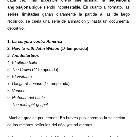
cada vez más accesible oferta internacional, la
hegemonía
anglosajona
sigue siendo incontestable. En cuanto al formato, las
series limitadas
ganan claramente la partida a las de largo
recorrido, se cuela una serie de animación y hasta un documental
deportivo.
1.
La conjura contra América
2.
How to with John Wilson
(1ª temporada)
3.
Antidisturbios
4.
El último baile
5.
The Crown
(4ª temporada)
6.
El visitante
7.
Gangs of London
(1ª temporada)
8.
Veneno
9.
Historias del bucle
9
.
The midnight gospel
¡Muchas gracias por leernos! En breves publicaremos la selección
de las mejores películas del año, ¡estad atentos!