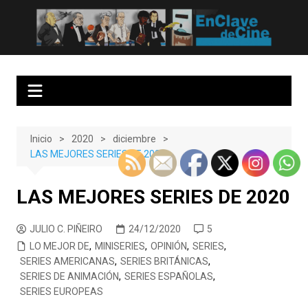
Saltar
al
EnClave de Cine
Crítica cinematográfica y audiovisual. Punto de encuentro para los
contenido
amantes del cine y las series
Inicio
2020
diciembre
LAS MEJORES SERIES DE 2020
LAS MEJORES SERIES DE 2020
JULIO C. PIÑEIRO
24/12/2020
5
LO MEJOR DE
,
MINISERIES
,
OPINIÓN
,
SERIES
,
SERIES AMERICANAS
,
SERIES BRITÁNICAS
,
SERIES DE ANIMACIÓN
,
SERIES ESPAÑOLAS
,
SERIES EUROPEAS