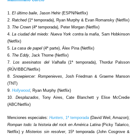
1.
El último baile
, Jason Hehir (ESPN/Netflix)
2.
Ratched
(1ª temporada), Ryan Murphy & Evan Romansky (Netflix)
3.
The Crown
(4ª temporada), Peter Morgan (Netflix)
4.
La ciudad del miedo: Nueva York contra la mafia
, Sam Hobkinson
(Netflix)
5.
La casa de papel
(4ª parte), Álex Pina (Netflix)
6.
The Eddy
, Jack Thorne (Netflix)
7.
Los asesinatos del Valhalla
(1ª temporada), Thordur Palsson
(RÚV/BBC/Netflix)
8.
Snowpiercer: Rompenieves
, Josh Friedman & Graeme Manson
(TNT)
9.
Hollywood
, Ryan Murphy (Netflix)
10.
Desplazados
, Tony Aires, Cate Blanchett y Elise McCredie
(ABC/Netflix)
Menciones especiales:
Hunters
, 1ª temporada
(David Weil, Amazon);
Rompan todo: la historia del rock en América Latina
(Picky Talarico,
Netflix) y
Misterios sin resolver
, 15ª temporada (John Cosgrove &