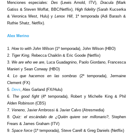
Menciones especiales:
Des
(Lewis Arnold, ITV),
Dracula
(Mark
Gatiss & Steven Moffat, BBC/Netflix),
High fidelity
(Sarah Kucserka
& Veronica West, Hulu) y
Lenox Hill
, 1ª temporada (Adi Barash &
Ruthie Shatz, Netflix).
Alex Merino
1.
How to with John Wilson
(1ª temporada), John Wilson (HBO)
2.
Tiger King
, Rebecca Chaiklin & Eric Goode (Netflix)
3.
We are who we are
, Luca Guadagnino, Paolo Giordano, Francesca
Manieri y Sean Conway (HBO)
4.
Lo que hacemos en las sombras
(2ª temporada), Jermaine
Clement (FX)
5.
Devs
, Alex Garland (FX/Hulu)
6.
The good fight
(4ª temporada), Robert y Michelle King & Phil
Alden Robinson (CBS)
7.
Veneno
, Javier Ambrossi & Javier Calvo (Atresmedia)
8.
Quiz: el escándalo de ¿Quién quiere ser millonario?
, Stephen
Frears & James Graham (ITV)
9.
Space force
(1ª temporada), Steve Carell & Greg Daniels (Netflix)