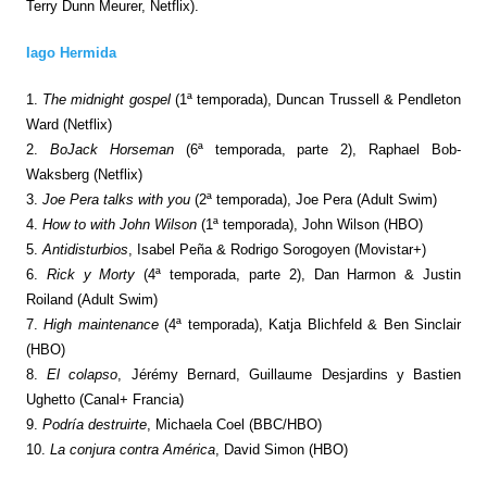
Terry Dunn Meurer, Netflix).
Iago Hermida
1.
The midnight gospel
(1ª temporada), Duncan Trussell & Pendleton
Ward (Netflix)
2.
BoJack Horseman
(6ª temporada, parte 2), Raphael Bob-
Waksberg (Netflix)
3.
Joe Pera talks with you
(2ª temporada), Joe Pera (Adult Swim)
4.
How to with John Wilson
(1ª temporada), John Wilson (HBO)
5.
Antidisturbios
, Isabel Peña & Rodrigo Sorogoyen (Movistar+)
6.
Rick y Morty
(4ª temporada, parte 2), Dan Harmon & Justin
Roiland (Adult Swim)
7.
High maintenance
(4ª temporada), Katja Blichfeld & Ben Sinclair
(HBO)
8.
El colapso
, Jérémy Bernard, Guillaume Desjardins y Bastien
Ughetto (Canal+ Francia)
9.
Podría destruirte
, Michaela Coel (BBC/HBO)
10.
La conjura contra América
, David Simon (HBO)