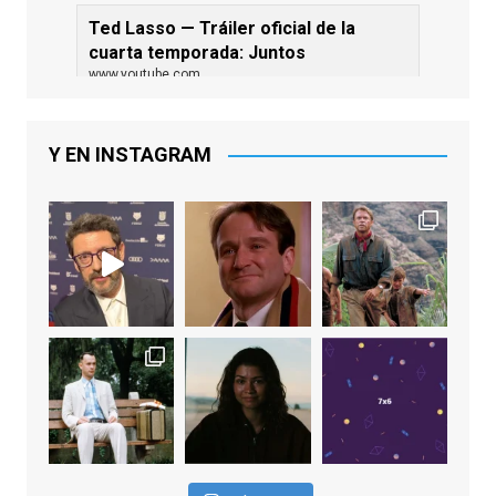
Ted Lasso — Tráiler oficial de la
cuarta temporada: Juntos
www.youtube.com
De los productores ejecutivos Bill
Lawrence y Jason Sudeikis, Ted L...
Y EN INSTAGRAM
Video
View on Facebook
·
Share
EnClave de Cine
1 week ago
Sobrecogidos por la noticia de la muerte
de Manolo Solo, camaleónico actor andaluz
que nos ha brindado varias de las
interpretaciones más logradas de los
últimos años, tanto en cine como en
televisión. Ganó el Goya al Mejor Actor de