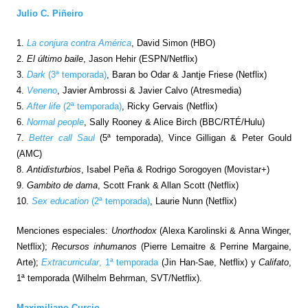
Julio C. Piñeiro
1.
La conjura contra América
, David Simon (HBO)
2.
El último baile
, Jason Hehir (ESPN/Netflix)
3.
Dark
(3ª temporada)
, Baran bo Odar & Jantje Friese (Netflix)
4.
Veneno
, Javier Ambrossi & Javier Calvo (Atresmedia)
5.
After life
(2ª temporada)
, Ricky Gervais (Netflix)
6.
Normal people
, Sally Rooney & Alice Birch (BBC/RTÉ/Hulu)
7.
Better call Saul
(5ª temporada), Vince Gilligan & Peter Gould
(AMC)
8.
Antidisturbios
, Isabel Peña & Rodrigo Sorogoyen (Movistar+)
9.
Gambito de dama
, Scott Frank & Allan Scott (Netflix)
10.
Sex education
(2ª temporada)
, Laurie Nunn (Netflix)
Menciones especiales:
Unorthodox
(Alexa Karolinski & Anna Winger,
Netflix);
Recursos inhumanos
(Pierre Lemaitre & Perrine Margaine,
Arte);
Extracurricular
, 1ª temporada
(Jin Han-Sae, Netflix) y
Califato
,
1ª temporada (Wilhelm Behrman, SVT/Netflix).
Maximiliano Curcio