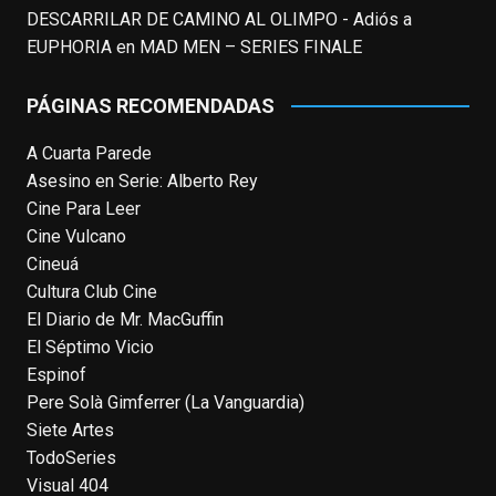
This content isn't available right now
DESCARRILAR DE CAMINO AL OLIMPO - Adiós a
When this happens, it's usually because
EUPHORIA
en
MAD MEN – SERIES FINALE
the owner only shared it with a small
group of people, changed who can see it
PÁGINAS RECOMENDADAS
or it's been deleted.
A Cuarta Parede
View on Facebook
·
Share
Asesino en Serie: Alberto Rey
Cine Para Leer
EnClave de Cine
Cine Vulcano
4 weeks ago
Cineuá
Cultura Club Cine
Fallece a los 78 años el actor
El Diario de Mr. MacGuffin
neozelandés Sam Neill. Aunque empezó a
El Séptimo Vicio
ganar fama en la televisión en los ochenta
Espinof
como el espía
#Reilly
en la miniserie
Pere Solà Gimferrer (La Vanguardia)
homónima (por la que se llevó su primera
Siete Artes
nominación al Emmy), su verdadera
TodoSeries
relevancia internacional le llegó en los
Visual 404
noventa gracias a
#ParqueJurásico
,