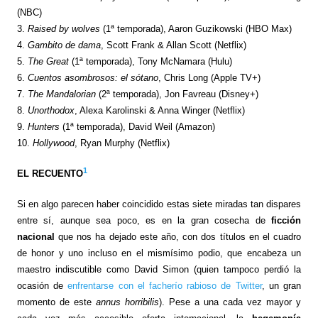
(NBC)
3.
Raised by wolves
(1ª temporada), Aaron Guzikowski (HBO Max)
4.
Gambito de dama
, Scott Frank & Allan Scott (Netflix)
5.
The Great
(1ª temporada), Tony McNamara (Hulu)
6.
Cuentos asombrosos: el sótano
, Chris Long (Apple TV+)
7.
The Mandalorian
(2ª temporada), Jon Favreau (Disney+)
8.
Unorthodox
, Alexa Karolinski & Anna Winger (Netflix)
9.
Hunters
(1ª temporada), David Weil (Amazon)
10.
Hollywood
, Ryan Murphy (Netflix)
1
EL RECUENTO
Si en algo parecen haber coincidido estas siete miradas tan dispares
entre sí, aunque sea poco, es en la gran cosecha de
ficción
nacional
que nos ha dejado este año, con dos títulos en el cuadro
de honor y uno incluso en el mismísimo podio, que encabeza un
maestro indiscutible como David Simon (quien tampoco perdió la
ocasión de
enfrentarse con el facherío rabioso de Twitter
, un gran
momento de este
annus horribilis
). Pese a una cada vez mayor y