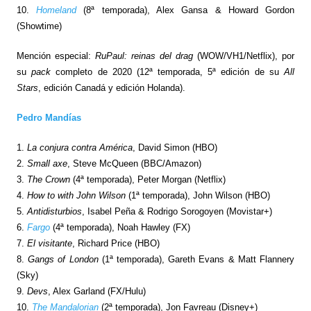
10.
Homeland
(8ª temporada), Alex Gansa & Howard Gordon
(Showtime)
Mención especial:
RuPaul: reinas del drag
(WOW/VH1/Netflix), por
su
pack
completo de 2020 (12ª temporada, 5ª edición de su
All
Stars
, edición Canadá y edición Holanda).
Pedro Mandías
1.
La conjura contra América
, David Simon (HBO)
2.
Small axe
, Steve McQueen (BBC/Amazon)
3.
The Crown
(4ª temporada), Peter Morgan (Netflix)
4.
How to with John Wilson
(1ª temporada), John Wilson (HBO)
5.
Antidisturbios
, Isabel Peña & Rodrigo Sorogoyen (Movistar+)
6.
Fargo
(4ª temporada), Noah Hawley (FX)
7.
El visitante
, Richard Price (HBO)
8.
Gangs of London
(1ª temporada), Gareth Evans & Matt Flannery
(Sky)
9.
Devs
, Alex Garland (FX/Hulu)
10.
The Mandalorian
(2ª temporada), Jon Favreau (Disney+)