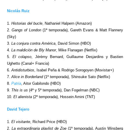
Nicolás Ruiz
1.
Historias del bucle
, Nathaniel Halpern (Amazon)
2.
Gangs of London
(1ª temporada), Gareth Evans & Matt Flannery
(Sky)
3.
La conjura contra América
, David Simon (HBO)
4.
La maldición de Bly Manor
, Mike Flanagan (Netflix)
5.
El colapso
, Jérémy Bernard, Guillaume Desjardins y Bastien
Ughetto (Canal+ Francia)
6.
Antidisturbios
, Isabel Peña & Rodrigo Sorogoyen (Movistar+)
7.
Alice in Borderland
(1ª temporada), Shinsuke Sato (Netflix)
8.
Patria
, Aitor Gabilondo (HBO)
9.
This is us
(4ª y 5ª temporada), Dan Fogelman (NBC)
10.
El alienista
(2ª temporada), Hossein Amini (TNT)
David Tejero
1.
El visitante
, Richard Price (HBO)
2.
La extraordinaria playlist de Zoe
(1ª temporada), Austin Winsberg