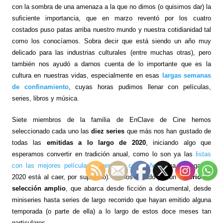
con la sombra de una amenaza a la que no dimos (o quisimos dar) la
suficiente importancia, que en marzo reventó por los cuatro
costados puso patas arriba nuestro mundo y nuestra cotidianidad tal
como los conocíamos. Sobra decir que está siendo un año muy
delicado para las industrias culturales (entre muchas otras), pero
también nos ayudó a darnos cuenta de lo importante que es la
cultura en nuestras vidas, especialmente en esas
largas semanas
de confinamiento
, cuyas horas pudimos llenar con películas,
series, libros y música.
Siete miembros de la familia de EnClave de Cine hemos
seleccionado cada uno las
diez series
que más nos han gustado de
todas las
emitidas a lo largo de 2020
, iniciando algo que
esperamos convertir en tradición anual, como lo son ya las
listas
con las mejores películas estrenadas cada año
(cuya entrega de
2020 está al caer, por supuesto). Hemos optado por un
criterio de
selección amplio
, que abarca desde ficción a documental, desde
miniseries hasta series de largo recorrido que hayan emitido alguna
temporada (o parte de ella) a lo largo de estos doce meses tan
particulares.